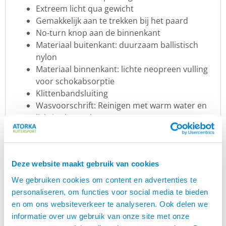
Extreem licht qua gewicht
Gemakkelijk aan te trekken bij het paard
No-turn knop aan de binnenkant
Materiaal buitenkant: duurzaam ballistisch
nylon
Materiaal binnenkant: lichte neopreen vulling
voor schokabsorptie
Klittenbandsluiting
Wasvoorschrift: Reinigen met warm water en
lichtjes borstelen.
Wordt verkocht per paar
Kleur: zwart met Hrimnir logo
Afmetingen:
Deze website maakt gebruik van cookies
Afmetingen van maat M: Het gewicht van één
We gebruiken cookies om content en advertenties te
boot is 75 gram.
personaliseren, om functies voor social media te bieden
Ze zijn 10 centimeter hoog en hebben een
en om ons websiteverkeer te analyseren. Ook delen we
omtrek van 35 centimeter
informatie over uw gebruik van onze site met onze