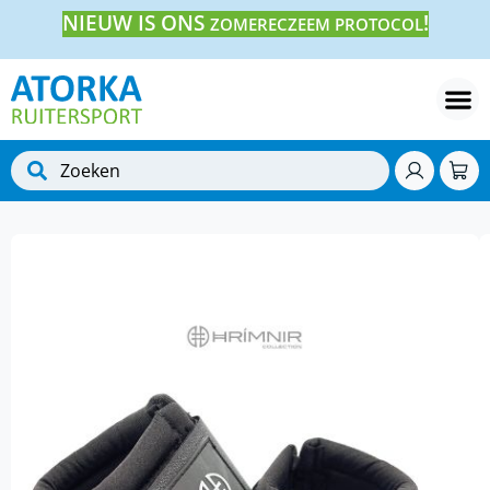
NIEUW IS ONS
!
ZOMERECZEEM PROTOCOL