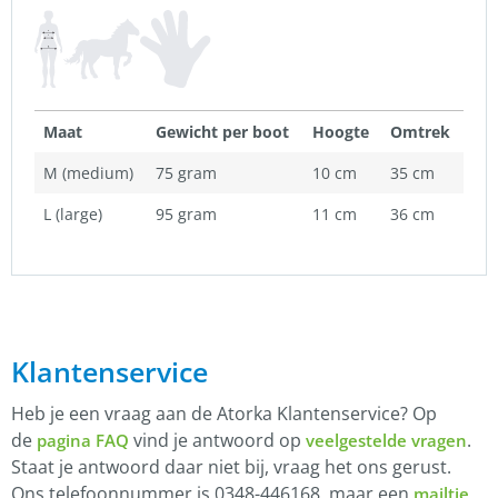
Maat
Gewicht per boot
Hoogte
Omtrek
M (medium)
75 gram
10 cm
35 cm
L (large)
95 gram
11 cm
36 cm
Klantenservice
Heb je een vraag aan de Atorka Klantenservice? Op
de
vind je antwoord op
.
pagina FAQ
veelgestelde vragen
Staat je antwoord daar niet bij, vraag het ons gerust.
Ons telefoonnummer is 0348-446168, maar een
mailtje