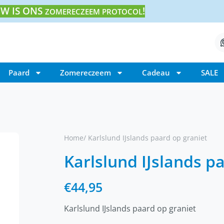
W IS ONS
!
ZOMERECZEEM PROTOCOL
Paard
Zomereczeem
Cadeau
SALE
Home
/ Karlslund IJslands paard op graniet
Karlslund IJslands p
€
44,95
Karlslund IJslands paard op graniet