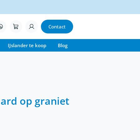
Contact
IJslander te koop
Blog
aard op graniet