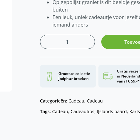
Op gepolijst graniet is dit beeldje ge
buiten
Een leuk, uniek cadeautje voor jezel
iemand anders
Toevoe
Gratis verze
Grootste collectie
in Nederlan
Jodphur broeken
vanaf € 59,-*
Categorieën:
Cadeau
,
Cadeau
Tags:
Cadeau
,
Cadeautips
,
IJslands paard
,
Karl