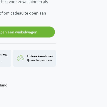
schikt voor zowel binnen als
f of om cadeau te doen aan
gen aan winkelwagen
nding
Unieke kennis van
d
IJslandse paarden
.
slund