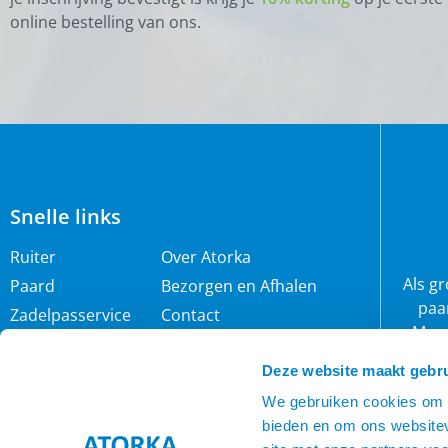
online bestelling van ons.
Snelle links
Ruiter
Over Atorka
Als g
Paard
Bezorgen en Afhalen
paa
Zadelpasservice
Contact
Maar
Zomereczeem
Merken
wij 
IJslander
Cookie policy
Deze website maakt gebru
rijb
Nieuwsbrief
Privacybeleid
We gebruiken cookies om c
bieden en om ons websitev
Voorwaarden