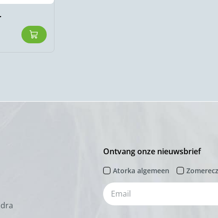
r
Ontvang onze nieuwsbrief
Atorka algemeen
Zomerec
odra