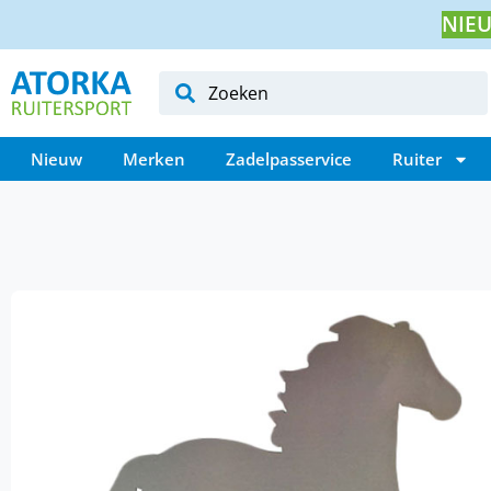
NIEU
Nieuw
Merken
Zadelpasservice
Ruiter