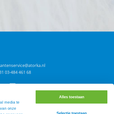
lantenservice@atorka.nl
31 03-484 461 68
Alles toestaan
al media te
 van onze
Selectie toestaan