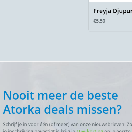
Freyja Djupu
€
5,50
Nooit meer de beste
Atorka deals missen?
Schrijf je in voor één (of meer) van onze nieuwsbrieven! Z
je inschrijving bevestigt is krijg je
10% korting
op je eerste