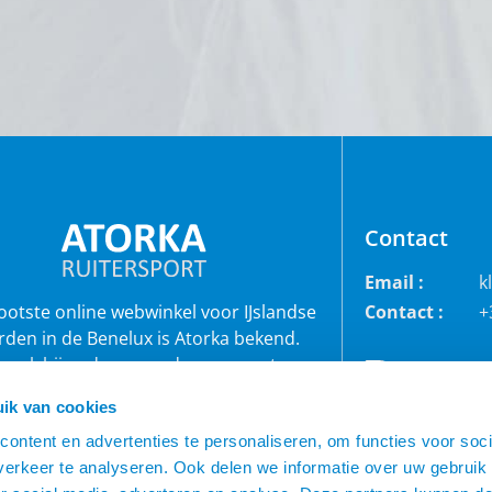
Contact
Email :
k
rootste online webwinkel voor IJslandse
Contact :
+
rden in de Benelux is Atorka bekend.
 ook bij andere paardenrassen staan
bekend voor de grote collectie jodhpur
ik van cookies
roeken, waterdichte ruiterjassen en zo
veel meer!
ontent en advertenties te personaliseren, om functies voor soci
erkeer te analyseren. Ook delen we informatie over uw gebruik