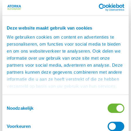
kopijzer type A en leverbaar met lange of
korte kniewrongen.
Standaard is dit zadel leverbaar in de
zitmaten 16 of 17″ en met foamen of wollen
Deze website maakt gebruik van cookies
kussens. De D kan op speciale bestelling ook
orden geleverd in 16.5 of 18″. en tevens in
We gebruiken cookies om content en advertenties te
andere kleuren.
personaliseren, om functies voor social media te bieden
Karlslund
en om ons websiteverkeer te analyseren. Ook delen we
informatie over uw gebruik van onze site met onze
is een Deens merk wat een grote
Karlslund
partners voor social media, adverteren en analyse. Deze
verscheidenheid aan zeer populaire producten
partners kunnen deze gegevens combineren met andere
levert voor IJslandse paarden. Zij hebben een
informatie die u aan ze heeft verstrekt of die ze hebben
geweldige collectie rijkleding. Denk hierbij aan
verzameld op basis van uw gebruik van hun services.
jodhpur rijbroeken, schoenen, jassen, vesten,
handschoenen en t-shirts. Daarnaast heeft dit
merk ook fijne zadels, hoofdstellen en halsters
Toestemmingsselectie
voor IJslandse paarden. Uiteraard hebben zij ook
Noodzakelijk
veel zadel toebehoren zoals singels, beugels en
beugelriemen. Bijzonder in de collectie is de grote
Voorkeuren
collectie aan teugels in diverse kleuren en