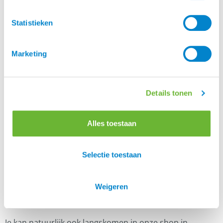
materialen.
Statistieken
Er zijn nog geen beoordelingen.
Marketing
Enkel ingelogde klanten die dit product gekocht
hebben, kunnen een beoordeling schrijven.
Details tonen
Alles toestaan
Klantenservice
Heb je een vraag aan de Atorka Klantenservice? Op
Selectie toestaan
de
vind je antwoord op
.
pagina FAQ
veelgestelde vragen
Staat je antwoord daar niet bij, vraag het ons gerust.
Weigeren
Ons telefoonnummer is 0348-446168, maar een
mailtje
sturen kan ook.
Je kan natuurlijk ook langskomen in onze shop in