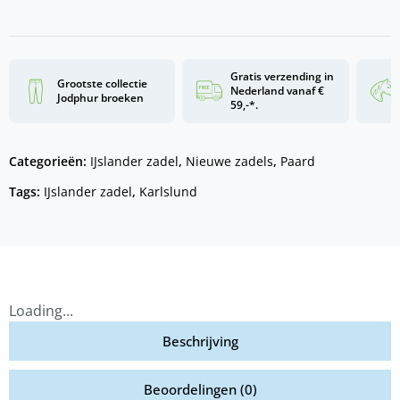
Gratis verzending in
Grootste collectie
Nederland vanaf €
Jodphur broeken
59,-*.
Categorieën:
IJslander zadel
,
Nieuwe zadels
,
Paard
Tags:
IJslander zadel
,
Karlslund
Loading...
Beschrijving
Beoordelingen (0)