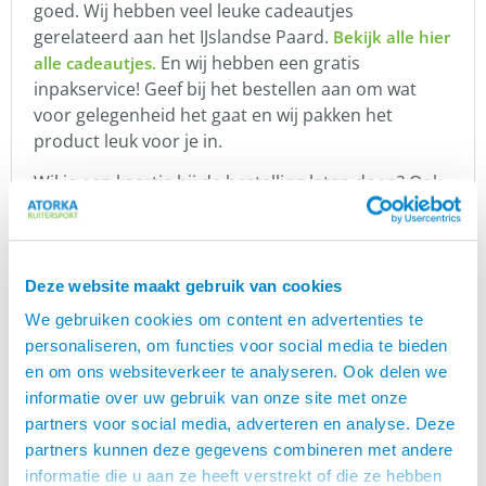
goed. Wij hebben veel leuke cadeautjes
gerelateerd aan het IJslandse Paard.
Bekijk alle hier
En wij hebben een gratis
alle cadeautjes.
inpakservice! Geef bij het bestellen aan om wat
voor gelegenheid het gaat en wij pakken het
product leuk voor je in.
Wil je een kaartje bij de bestelling laten doen? Ook
dat kan natuurlijk. Je kunt zelfs het pakketje op een
ander adres laten bezorgen en zo iemand
verrassen. Wij denken graag met je mee!
Deze website maakt gebruik van cookies
Karlslund
We gebruiken cookies om content en advertenties te
is een Deens merk wat een grote
Karlslund
personaliseren, om functies voor social media te bieden
verscheidenheid aan zeer populaire producten
en om ons websiteverkeer te analyseren. Ook delen we
levert voor IJslandse paarden. Zij hebben een
informatie over uw gebruik van onze site met onze
geweldige collectie rijkleding. Denk hierbij aan
partners voor social media, adverteren en analyse. Deze
jodhpur rijbroeken, schoenen, jassen, vesten,
partners kunnen deze gegevens combineren met andere
handschoenen en t-shirts. Daarnaast heeft dit
informatie die u aan ze heeft verstrekt of die ze hebben