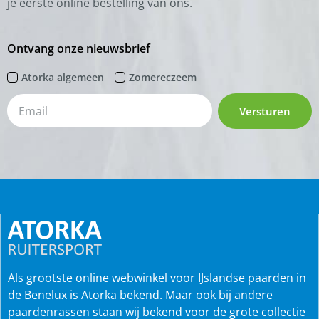
je eerste online bestelling van ons.
Ontvang onze nieuwsbrief
Atorka algemeen
Zomereczeem
Versturen
Als grootste online webwinkel voor IJslandse paarden in
de Benelux is Atorka bekend. Maar ook bij andere
paardenrassen staan wij bekend voor de grote collectie