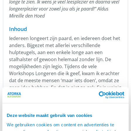
longe te zien. Ik wens je veel leesplezier en daarna veel
longeerplezier voor zowel jou als je paard!” Aldus
Mireille den Hoed
Inhoud
Iedereen longeert zijn paard, en iedereen doet het
anders. Bijgezet met allerlei verschillende
hulpteugels, aan een enkele longe aan een
stalhalster of gewoon helemaal zonder lijn. De
mogelijkheden zijn legio. Tijdens de vele
Workshops Longeren die ik geef, kwam ik erachter
dat de meeste mensen ‘maar iets doen’, omdat ze
geen idee hebben. En dat is niet zo gek. Er is weinig
kennis over goed longeren. En wat is goed? Want
wat de een goed vindt, vindt de ander slecht. In dit
boek kun je lezen en leren over mijn kijk op
longeren. Ik leg uit waarom dat altijd zonder
Deze website maakt gebruik van cookies
hulpteugels is. En ik geef vele voorbeelden van wat
We gebruiken cookies om content en advertenties te
je in de praktijk tegen kunt komen en hoe je daar