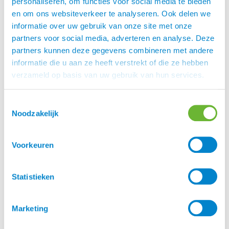
personaliseren, om functies voor social media te bieden
mee om kunt gaan.
en om ons websiteverkeer te analyseren. Ook delen we
informatie over uw gebruik van onze site met onze
Details Longeren met Takt
partners voor social media, adverteren en analyse. Deze
partners kunnen deze gegevens combineren met andere
Auteur:
Mireille den Hoed
informatie die u aan ze heeft verstrekt of die ze hebben
verzameld op basis van uw gebruik van hun services.
ISBN:
9789056000288
Toestemmingsselectie
Uitvoering:
Hardcover
Noodzakelijk
Jaar:
2020
Voorkeuren
Aantal
128
pagina’s:
Statistieken
Taal:
Nederlands
Marketing
Kenmerken:
Paarden | Longeren | zonder