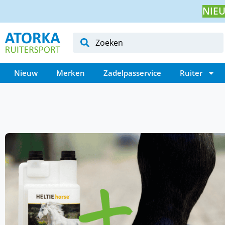
NIEU
Nieuw
Merken
Zadelpasservice
Ruiter