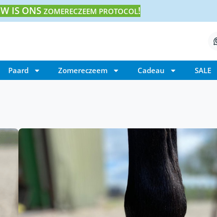
W IS ONS
!
ZOMERECZEEM PROTOCOL
Paard
Zomereczeem
Cadeau
SALE
Home
/ Pakket droge hoeven
Pakket droge hoeve
€
60,95
€
54,95
Pakket droge hoeven