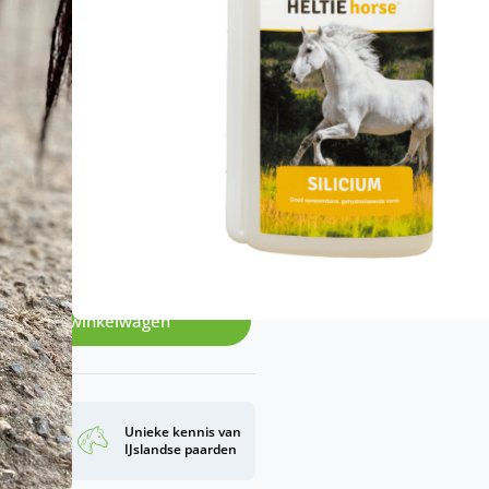
ls de zomer
extra aandacht nodig hebben
cium een sterk duo!
gen aan winkelwagen
nding
Unieke kennis van
d
IJslandse paarden
.