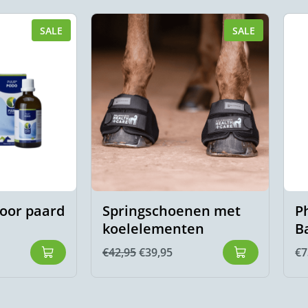
SALE
SALE
oor paard
Springschoenen met
P
koelelementen
B
€
42,95
€
39,95
€
7