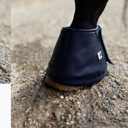
Ideaal tijdens de droge periodes zoa
Wanneer de conditie van de hoeven 
Hoefbevochtigers + HELTIE horse Sili
Maten
Cob
Full
Pony
Toevoe
Gratis verze
Grootste collectie
in Nederlan
Jodphur broeken
vanaf € 59,-*