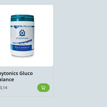
hytonics Gluco
alance
3,14