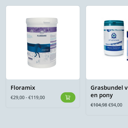
Floramix
Grasbundel v
en pony
€
29,00
-
€
119,00
€
104,98
€
94,00