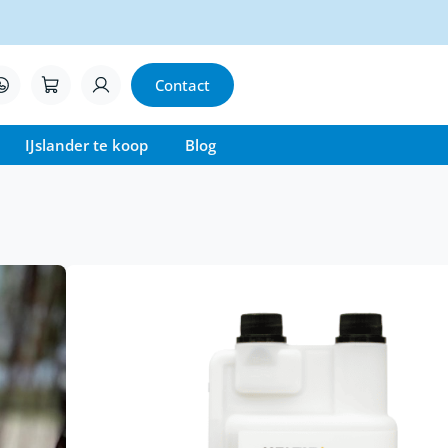
Contact
IJslander te koop
Blog
n