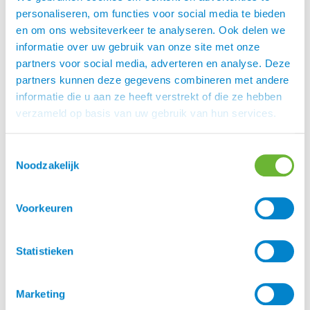
personaliseren, om functies voor social media te bieden
Passen van een zadel
en om ons websiteverkeer te analyseren. Ook delen we
Het passen van een zadel valt en staat echter ook
informatie over uw gebruik van onze site met onze
een met de bekwaamheid van de zadelpasser. De
partners voor social media, adverteren en analyse. Deze
juiste lengte en breedte, zowel de wol die goed aan
partners kunnen deze gegevens combineren met andere
de rug van het paard moet worden aangepast,
informatie die u aan ze heeft verstrekt of die ze hebben
bepalen of het zadel goed blijft liggen.
verzameld op basis van uw gebruik van hun services.
Een zadelmaker / passer met afgeronde MFSC
Toestemmingsselectie
opleiding en certificaat is daarom altijd aan te
Noodzakelijk
raden. Heeft een zadel geen verwisselbaar
kopijzer, ook dan is de de maat van de zadelboom
aan te passen. Dit kunnen wij ter plaatse doen,
Voorkeuren
hiervoor gebruiken de Kappey Vario.
Statistieken
Opties
De Prydi zadels zijn leverbaar in verschillende
kleuren, diverse leersoorten met daarbij passende
Marketing
biezen en stiksels. Dit model is leverbaar van 16