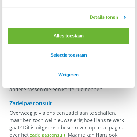
t/m 18,5 inch. Informeer hier naar bij Hans van
Dijk, onze zadelpasser. Wij hebben een aantal
Details tonen
Prydi zadels op voorraad, zodat je de diverse
opties kan zien en voelen.
Alles toestaan
Alleen IJslanders?
Prydi Switch IJslander zadels zijn uiteraard geschikt
Selectie toestaan
voor het IJslandse paard en passen vaak ook goed
op andere gangenpaarden. Maar het is onze
ervaring dat deze zadels ook goed passen op
Weigeren
bijvoorbeeld de PRE, een Lusitano en nog tal van
andere rassen die een korte rug hebben.
Zadelpasconsult
Overweeg je via ons een zadel aan te schaffen,
maar ben toch wel nieuwsgierig hoe Hans te werk
gaat? Dit is uitgebreid beschreven op onze pagina
over het
. Maar je kan Hans ook
zadelpasconsult