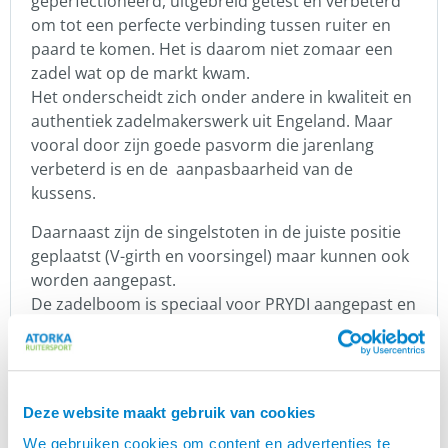
geperfectioneerd, uitgebreid getest en verbeterd
om tot een perfecte verbinding tussen ruiter en
paard te komen. Het is daarom niet zomaar een
zadel wat op de markt kwam.
Het onderscheidt zich onder andere in kwaliteit en
authentiek zadelmakerswerk uit Engeland. Maar
vooral door zijn goede pasvorm die jarenlang
verbeterd is en de aanpasbaarheid van de
kussens.
Daarnaast zijn de singelstoten in de juiste positie
geplaatst (V-girth en voorsingel) maar kunnen ook
worden aangepast.
De zadelboom is speciaal voor PRYDI aangepast en
in geen enkel ander zadel terug te vinden.
Deze boom garandeert voldoende vrijheid van
wervelzuil en schouder door de goede pasvorm.
De hoge kwaliteit leer en de afwerking ronden het
Deze website maakt gebruik van cookies
geheel af.
We gebruiken cookies om content en advertenties te