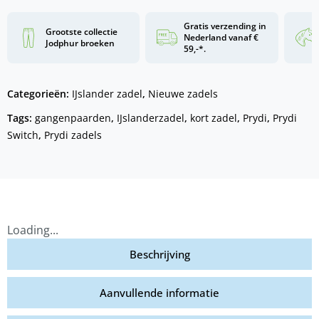
Gratis verzending in
Grootste collectie
Nederland vanaf €
Jodphur broeken
59,-*.
Categorieën:
IJslander zadel
,
Nieuwe zadels
Tags:
gangenpaarden
,
IJslanderzadel
,
kort zadel
,
Prydi
,
Prydi
Switch
,
Prydi zadels
Loading...
Beschrijving
Aanvullende informatie