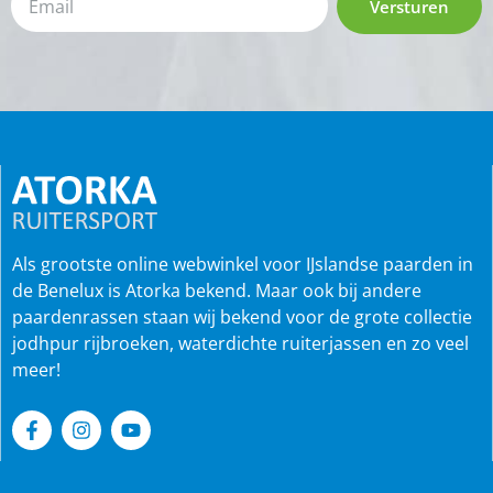
Versturen
Als grootste online webwinkel voor IJslandse paarden in
de Benelux is Atorka bekend. Maar ook bij andere
paardenrassen staan wij bekend voor de grote collectie
jodhpur rijbroeken, waterdichte ruiterjassen en zo veel
meer!