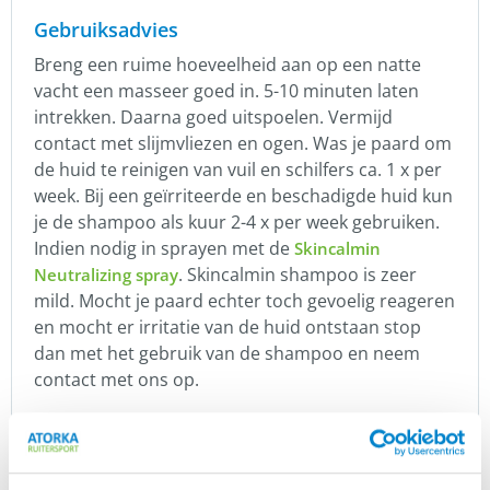
Gebruiksadvies
Breng een ruime hoeveelheid aan op een natte
vacht een masseer goed in. 5-10 minuten laten
intrekken. Daarna goed uitspoelen. Vermijd
contact met slijmvliezen en ogen. Was je paard om
de huid te reinigen van vuil en schilfers ca. 1 x per
week. Bij een geïrriteerde en beschadigde huid kun
je de shampoo als kuur 2-4 x per week gebruiken.
Indien nodig in sprayen met de
Skincalmin
. Skincalmin shampoo is zeer
Neutralizing spray
mild. Mocht je paard echter toch gevoelig reageren
en mocht er irritatie van de huid ontstaan stop
dan met het gebruik van de shampoo en neem
contact met ons op.
De shampoo bevat Tea Trea olie en Cade olie welke
bekend staan om hun ontstekingsremmende
werking. De shampoo kan preventief gebruikt