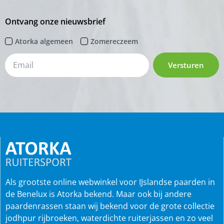
Ontvang onze nieuwsbrief
Atorka algemeen
Zomereczeem
Versturen
Als grootste online webwinkel voor IJslandse paarden in
de Benelux is Atorka bekend. Maar ook bij andere
paardenrassen staan wij bekend voor de grote collectie
jodhpur rijbroeken, waterdichte ruiterjassen en zo veel