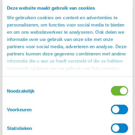
worden om vuil en schilfers te verwijderen en
Deze website maakt gebruik van cookies
zomerkriebels te voorkomen of als kuur bij de
reeds gevoelige huid. Bevat een conditioner en
We gebruiken cookies om content en advertenties te
zorgt voor een zachte en glanzende vacht.
personaliseren, om functies voor social media te bieden
Skincalmin Calming shampoo droogt de huid niet
en om ons websiteverkeer te analyseren. Ook delen we
uit en ondersteunt de werking van de Skincalmin
informatie over uw gebruik van onze site met onze
Lotion en Spray.
partners voor social media, adverteren en analyse. Deze
partners kunnen deze gegevens combineren met andere
Raadpleeg bij twijfel of wanneer de symptomen erger
informatie die u aan ze heeft verstrekt of die ze hebben
worden altijd een dierenarts.
verzameld op basis van uw gebruik van hun services.
Vitalbix & Skincalmin
Toestemmingsselectie
Vitalbix & Skincalmin zijn beide een merknamen
Noodzakelijk
van Feral Horse Care BV. Hun missie is: “een
bijdrage leveren aan het welzijn en de gezondheid
van paarden.” Vitalbix ontwikkelt en levert
Voorkeuren
paardenvoer van hoge kwaliteit. Met dit
paardenvoer kun je je paard op een natuurlijke en
Statistieken
verantwoorde manier voeren.