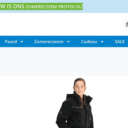
W IS ONS
!
ZOMERECZEEM PROTOCOL
Paard
Zomereczeem
Cadeau
SALE
Home
/ Topreiter rij-overall Reykjavik
Topreiter rij-overall
€
390,00
Topreiter rij-overall Reykjavik