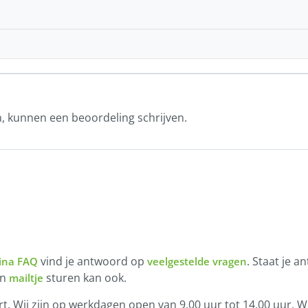
n, kunnen een beoordeling schrijven.
vind je antwoord op
. Staat je a
ina FAQ
veelgestelde vragen
en
sturen kan ook.
mailtje
t. Wij zijn op werkdagen open van 9.00 uur tot 14.00 uur. Wi