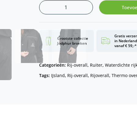
Toevoe
Gratis verze
Grootste collectie
in Nederlan
Jodphur broeken
vanaf € 59,-*
Categorieën:
Rij-overall
,
Ruiter
,
Waterdichte rij
Tags:
IJsland
,
Rij-overall
,
Rijoverall
,
Thermo over