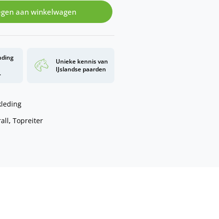
gen aan winkelwagen
nding
Unieke kennis van
d
IJslandse paarden
.
kleding
all
,
Topreiter