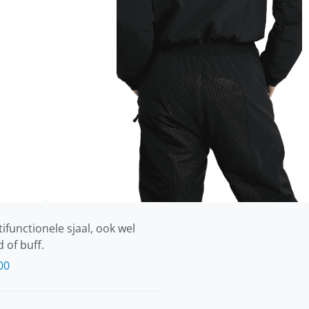
m 20.000 mm
/m²/24 uur)
armer
r
ifunctionele sjaal, ook wel
 of buff.
00