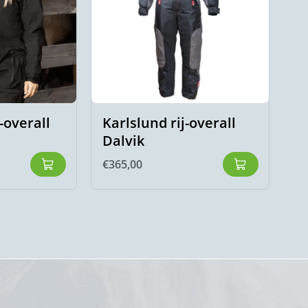
-overall
Karlslund rij-overall
Dalvik
€
365,00