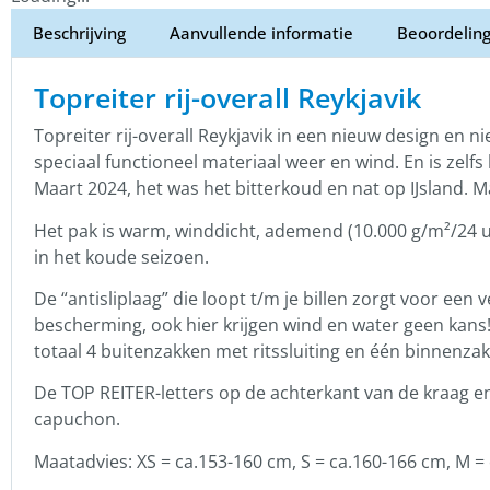
Beschrijving
Aanvullende informatie
Beoordeling
Topreiter rij-overall Reykjavik
Topreiter rij-overall Reykjavik in een nieuw design en ni
speciaal functioneel materiaal weer en wind. En is zelf
Maart 2024, het was het bitterkoud en nat op IJsland. M
Het pak is warm, winddicht, ademend (10.000 g/m²/24 u
in het koude seizoen.
De “antisliplaag” die loopt t/m je billen zorgt voor een
bescherming, ook hier krijgen wind en water geen kans! 
totaal 4 buitenzakken met ritssluiting en één binnenz
De TOP REITER-letters op de achterkant van de kraag en
capuchon.
Maatadvies: XS = ca.153-160 cm, S = ca.160-166 cm, M =