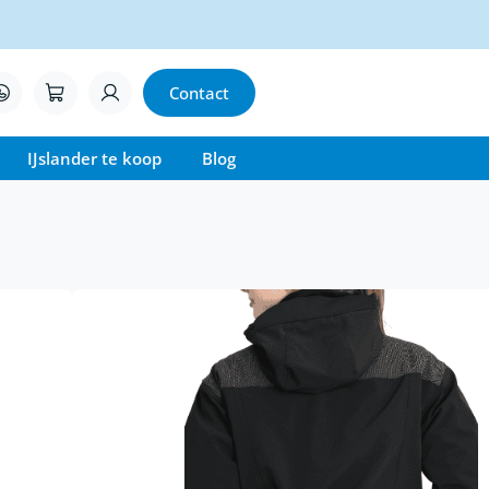
Contact
IJslander te koop
Blog
 Reykjavik