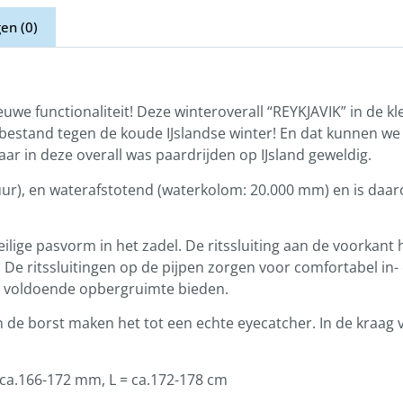
en (0)
euwe functionaliteit! Deze winteroverall “REYKJAVIK” in de kl
s bestand tegen de koude IJslandse winter! En dat kunnen we
aar in deze overall was paardrijden op IJsland geweldig.
ur), en waterafstotend (waterkolom: 20.000 mm) en is daar
 veilige pasvorm in het zadel. De ritssluiting aan de voorkant
De ritssluitingen op de pijpen zorgen voor comfortabel in- e
ak voldoende opbergruimte bieden.
 de borst maken het tot een echte eyecatcher. In de kraag v
 ca.166-172 mm, L = ca.172-178 cm