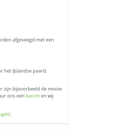
worden afgeveegd met een
or het IJslandse paard.
r zijn bijvoorbeeld de mooie
tuur ons een
en wij
bericht
’.
ugels