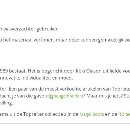
een wasverzachter gebruiken
n op het materiaal vertonen, maar deze kunnen gemakkelijk 
1989 bestaat.
Het is opgericht door Kóki Ólason uit liefde vo
nnovatie, individualiteit en moed.
ter.
Een paar van de meest verkochte artikelen van Topreite
dacht je van die gave
?
Maar mis je iets? S
stijgbeugelhouders
lling.
ems uit de Topreiter collectie zijn de
en de ‘
Magic Boots
T2 te