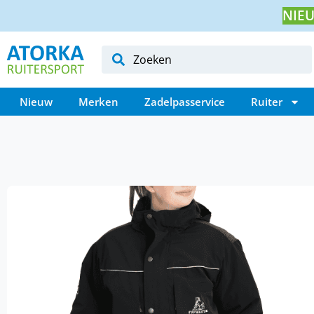
NIEU
Nieuw
Merken
Zadelpasservice
Ruiter