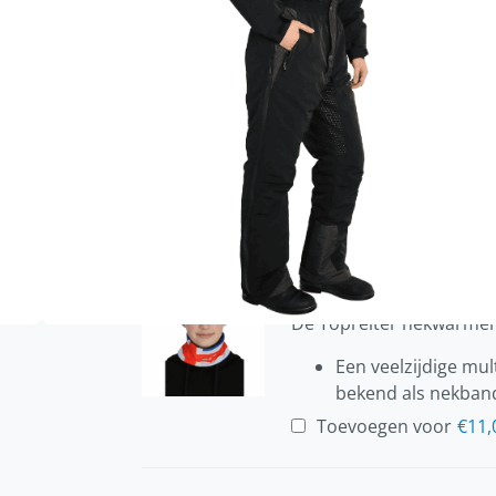
100% waterdicht met een waterkolo
warm, winddicht, ademend (10.000 g
Maten
L
M
S
XL
Topreiter nekw
De Topreiter nekwarme
Een veelzijdige mult
bekend als nekband
Toevoegen voor
€
11,