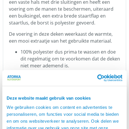
een vaste hals met drie sluitingen en heeft een
voering om de manen te beschermen, uiteraard
een buiksingel, een extra brede staartflap en
staartlus, de borst is polyester gevoerd.
De voering in deze deken weerkaast de warmte,
een mooi extraatje van het gebruikte materiaal.
100% polyester dus prima te wassen en doe
dit regelmatig om te voorkomen dat de deken
niet meer ademend is.
Kijk voor de juiste maat naar de maattabel bij
de afbeeldingen
Ideaal is de combinatie met dit
vliegenmasker
Deze website maakt gebruik van cookies
Harry’s Horse
We gebruiken cookies om content en advertenties te
De filosofie van
is “Paardensport en
Harry’s Horse
personaliseren, om functies voor social media te bieden
geluk zijn onlosmakelijk met elkaar verbonden”. Zij
en om ons websiteverkeer te analyseren. Ook delen we
leveren al sinds 1974 de mooiste producten om
informatie over uw gebruik van onze site met onze