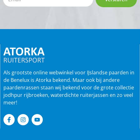
Als grootste online webwinkel voor IJslandse paarden in
de Benelux is Atorka bekend. Maar ook bij andere
paardenrassen staan wij bekend voor de grote collectie
jodhpur rijbroeken, waterdichte ruiterjassen en zo veel
meer!