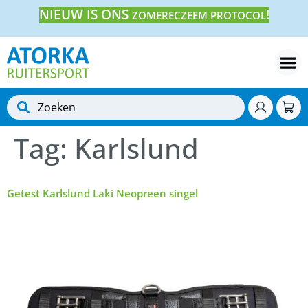
NIEUW IS ONS
!
ZOMERECZEEM PROTOCOL
Tag:
Karlslund
Getest Karlslund Laki Neopreen singel