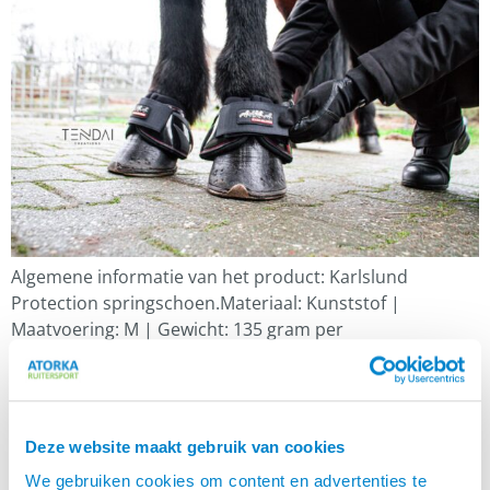
Algemene informatie van het product: Karlslund
Protection springschoen.Materiaal: Kunststof |
Maatvoering: M | Gewicht: 135 gram per
springschoenPrijs: € 69,00 De eerste indruk Zo op het
eerste gezicht zien de Karlslund Protection
springschoenen er mooi uit. Ze zijn zwart met de voor
Karlslund herkenbare rode accenten. De buitenkant is
Deze website maakt gebruik van cookies
van hard, maar buigzaam materiaal en […]
We gebruiken cookies om content en advertenties te