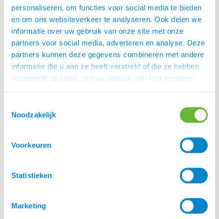
personaliseren, om functies voor social media te bieden
Getest Karlslund Memory Foam Onderlegger Blida
en om ons websiteverkeer te analyseren. Ook delen we
informatie over uw gebruik van onze site met onze
partners voor social media, adverteren en analyse. Deze
partners kunnen deze gegevens combineren met andere
informatie die u aan ze heeft verstrekt of die ze hebben
verzameld op basis van uw gebruik van hun services.
Toestemmingsselectie
Noodzakelijk
Voorkeuren
Statistieken
Algemene informatie van de het product: Karlslund
Memory Foam Onderlegger Blida. Materiaal: Memory
Foam | Maatvoering: 1 maat afmeting 32 x 60 x 80cm.|
Marketing
Prijs: € 90 De eerste indruk De Memory Foam