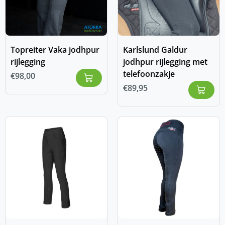
Topreiter Vaka jodhpur
Karlslund Galdur
rijlegging
jodhpur rijlegging met
telefoonzakje
€
98,00
€
89,95