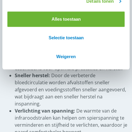
Details tonen
Deze stralen worden door de keramische deeltjes in het
materiaal van het zadeldekje weerkaatst, die de
lichaamswarmte van je paard absorberen en omzetten
Alles toestaan
in deze therapeutische infraroodstralen. Dit is geen
magie, maar slimme wetenschap!
Waarom is het zo fijn
Selectie toestaan
voor je paard?
De voordelen voor je paard zijn talrijk en
direct merkbaar:
Verbeterde bloedcirculatie:
De infraroodstralen
Weigeren
stimuleren de bloedtoevoer in de spieren, wat
essentieel is voor optimale prestaties en herstel.
Sneller herstel:
Door de verbeterde
bloedcirculatie worden afvalstoffen sneller
afgevoerd en voedingsstoffen sneller aangevoerd,
wat bijdraagt aan een sneller herstel na
inspanning.
Verlichting van spanning:
De warmte van de
infraroodstralen kan helpen om spierspanning te
verminderen en stijfheid te verlichten, waardoor je