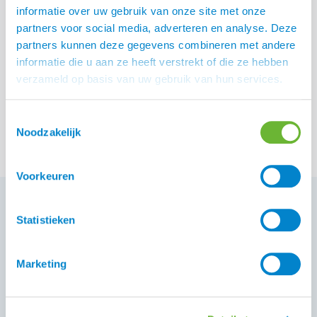
informatie over uw gebruik van onze site met onze
partners voor social media, adverteren en analyse. Deze
partners kunnen deze gegevens combineren met andere
Catago FIR-Tech
FIR-Tech hoofdstel
informatie die u aan ze heeft verstrekt of die ze hebben
uitrijdeken
onderlegger
verzameld op basis van uw gebruik van hun services.
€
126,00
€
20,00
Toestemmingsselectie
Noodzakelijk
Voorkeuren
Statistieken
FIR-Tech paard
Wat maakt Catago FIR-Tech zo uniek?
FIR-Tech
Marketing
producten onderscheiden zich echt van andere merken
door de revolutionaire FIR-Tech technologie. FIR staat
voor Far Infrared Rays, oftewel verre infraroodstralen.