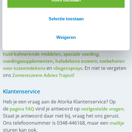
Karlslund en Snuggy Hoods. Daarnaast hebben we ook
diverse
in de collectie. Voor de meest
vliegenmaskers
complete bescherming tegen zomereczeem adviseren
Selectie toestaan
wij om de hoofdkap altijd te combineren met een
. Verder hebben we bij Atorka een breed
eczeemdeken
Weigeren
aanbod aan andere producten om je paard te
ondersteunen bij de klachten van zomereczeem, zoals
,
,
huid kalmerende middelen
speciale voeding
,
,
voedingssupplementen
halsdekens eczeem
toebehoren
en
. En niet te vergeten
voor eczeemdekens
vliegensprays
ons
!
Zomereczeem Advies Traject
Klantenservice
Heb je een vraag aan de Atorka Klantenservice? Op
de
vind je antwoord op
.
pagina FAQ
veelgestelde vragen
Staat je antwoord daar niet bij, vraag het ons gerust.
Ons telefoonnummer is 0348-446168, maar een
mailtje
sturen kan ook.