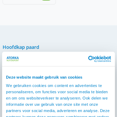
Hoofdkap paard
Paarden met zomereczeem schuren vaak rondom het
hoofd. Een goede bescherming tegen de
muggen/knutten die zomereczeem veroorzaken is dan
essentieel. Hiervoor kun je een hoofdkap gebruiken.
Deze website maakt gebruik van cookies
Hoewel dit op een vliegenmasker lijkt, zijn er belangrijke
We gebruiken cookies om content en advertenties te
verschillen. De hoofdkap is ontworpen om niet alleen
personaliseren, om functies voor social media te bieden
tegen knutten te beschermen, maar ook tegen
en om ons websiteverkeer te analyseren. Ook delen we
vervelende stalvliegen en dazen die rond de ogen van je
informatie over uw gebruik van onze site met onze
paard kunnen gaan zitten. Met een hoofdkap kun je je
partners voor social media, adverteren en analyse. Deze
paard helpen om comfortabeler te grazen in de wei.
partners kunnen deze gegevens combineren met andere