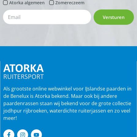
Atorka algemeen
Zomereczeem
Versturen
Als grootste online webwinkel voor IJslandse paarden in
de Benelux is Atorka bekend. Maar ook bij andere
paardenrassen staan wij bekend voor de grote collectie
jodhpur rijbroeken, waterdichte ruiterjassen en zo veel
meer!