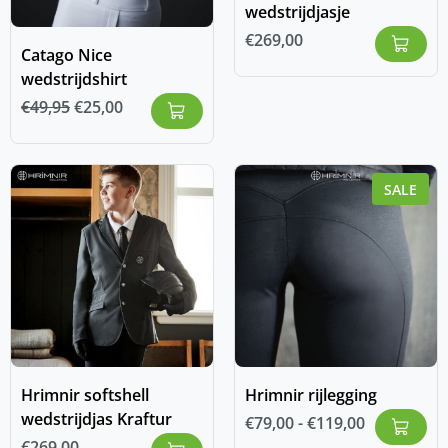
wedstrijdjasje
€
269,00
Catago Nice
wedstrijdshirt
€
49,95
€
25,00
SALE
Hrimnir softshell
Hrimnir rijlegging
wedstrijdjas Kraftur
€
79,00
-
€
119,00
€
269,00