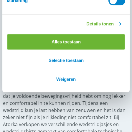
Marketing
per discipline ook bepaalde regels waar je je aan moet
houden wat betreft een wedstrijdoutfit. Zo zijn een witte
rijbroek, een wit dekje, een wedstrijdjasje, een wedstrijd
shirt en witte handschoenen zeer gebruikelijk tijdens het
Details tonen
rijden van een paardrijwedstrijd. In de zomer mag je er
ook voor kiezen om alleen in een wedstrijdshirt te rijden.
Alles toestaan
Wanneer je de gedetailleerde regelgeving omtrent
wedstrijden voor IJslanders wil naslaan, kun je dat doen
op de site
. Hier vind je de juiste documenten van
NSIJP
Selectie toestaan
de FEIF.
Wedstrijdjasje
Weigeren
Bij het uitzoeken van een wedstrijdjasje is het belangrijk
dat je voldoende bewegingsvrijheid hebt om nog lekker
en comfortabel in te kunnen rijden. Tijdens een
wedstrijd kun je last hebben van zenuwen en het is dan
zeker niet fijn als je rijkleding niet comfortabel zit. Bij
Atorka verkopen we verschillende wedstrijdjasjes en
wedstrijdshirts gemaakt van comfortabele technische