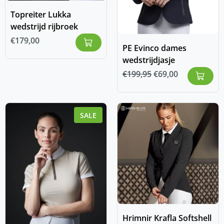
Topreiter Lukka
wedstrijd rijbroek
€
179,00
PE Evinco dames
wedstrijdjasje
€
199,95
€
69,00
SALE
Hrimnir Krafla Softshell