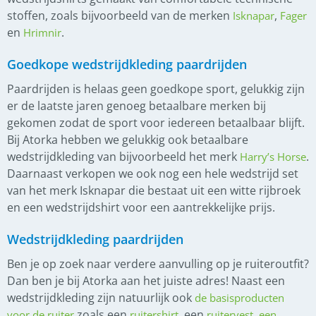
stoffen, zoals bijvoorbeeld van de merken
,
Isknapar
Fager
en
.
Hrimnir
Goedkope wedstrijdkleding paardrijden
Paardrijden is helaas geen goedkope sport, gelukkig zijn
er de laatste jaren genoeg betaalbare merken bij
gekomen zodat de sport voor iedereen betaalbaar blijft.
Bij Atorka hebben we gelukkig ook betaalbare
wedstrijdkleding van bijvoorbeeld het merk
.
Harry’s Horse
Daarnaast verkopen we ook nog een hele wedstrijd set
van het merk Isknapar die bestaat uit een witte rijbroek
en een wedstrijdshirt voor een aantrekkelijke prijs.
Wedstrijdkleding paardrijden
Ben je op zoek naar verdere aanvulling op je ruiteroutfit?
Dan ben je bij Atorka aan het juiste adres! Naast een
wedstrijdkleding zijn natuurlijk ook
de basisproducten
zoals een
, een
,
voor de ruiter
ruitershirt
ruitervest
een