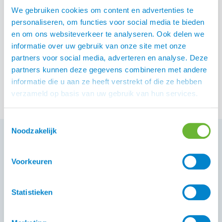
We gebruiken cookies om content en advertenties te
personaliseren, om functies voor social media te bieden
Eques Deluxe zomer
en om ons websiteverkeer te analyseren. Ook delen we
handschoen
informatie over uw gebruik van onze site met onze
partners voor social media, adverteren en analyse. Deze
€
33,00
partners kunnen deze gegevens combineren met andere
informatie die u aan ze heeft verstrekt of die ze hebben
verzameld op basis van uw gebruik van hun services.
Toestemmingsselectie
Noodzakelijk
Wedstrijdkleding Paardrijden
Voorkeuren
Wanneer je hebt besloten dat jij en je paard klaar zijn
om wedstrijden te gaan rijden hoort daar natuurlijk ook
Statistieken
een nette outfit bij, zowel voor jou als je paard. Het ziet
er niet alleen netjes en verzorgd uit maar vaak zijn er