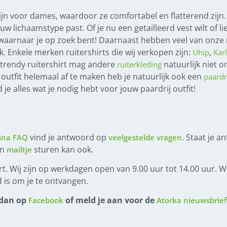
ijn voor dames, waardoor ze comfortabel en flatterend zijn.
uw lichaamstype past. Of je nu een getailleerd vest wilt of l
s waarnaar je op zoek bent! Daarnaast hebben veel van onze 
. Enkele merken ruitershirts die wij verkopen zijn:
,
Uhip
Kar
trendy ruitershirt mag andere
natuurlijk niet 
ruiterkleding
 outfit helemaal af te maken heb je natuurlijk ook een
paardr
d je alles wat je nodig hebt voor jouw paardrij outfit!
vind je antwoord op
. Staat je a
ina FAQ
veelgestelde vragen
en
sturen kan ook.
mailtje
t. Wij zijn op werkdagen open van 9.00 uur tot 14.00 uur. Wi
 is om je te ontvangen.
 dan op
of meld je aan voor de
Facebook
Atorka nieuwsbrief