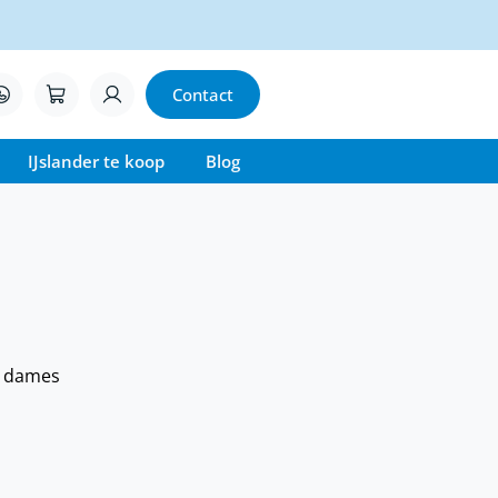
Contact
IJslander te koop
Blog
t dames