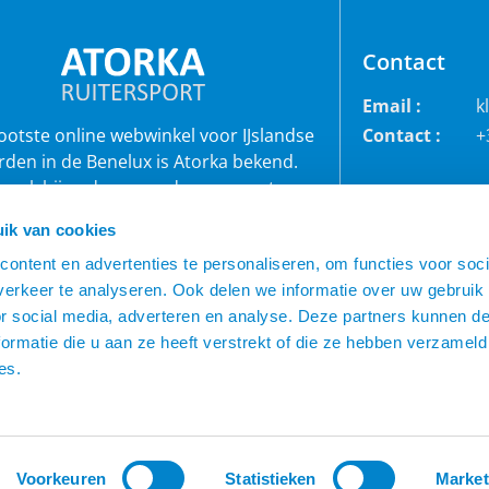
Contact
Email :
k
rootste online webwinkel voor IJslandse
Contact :
+
rden in de Benelux is Atorka bekend.
 ook bij andere paardenrassen staan
bekend voor de grote collectie jodhpur
ik van cookies
roeken, waterdichte ruiterjassen en zo
ontent en advertenties te personaliseren, om functies voor soci
veel meer!
erkeer te analyseren. Ook delen we informatie over uw gebruik
or social media, adverteren en analyse. Deze partners kunnen 
ormatie die u aan ze heeft verstrekt of die ze hebben verzameld
es.
Voorkeuren
Statistieken
Market