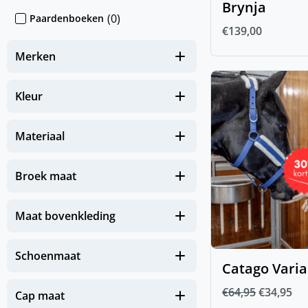
Brynja
(
0
)
Paardenboeken
€
139,00
(
0
)
Sokken & Mutsen
Merken
(
0
)
Stickers
(
0
)
IJslander te koop
Kleur
(
0
)
Nieuw
Materiaal
(
0
)
NIEUW Hond
(
0
)
NIEUW Paard
Broek maat
(
0
)
NIEUW Zomereczeem
Maat bovenkleding
Zomerse must-haves voor je
(
0
)
paard
Schoenmaat
(
0
)
Paard
Catago Vari
€
64,95
€
34,95
(
0
)
Beenbescherming
Cap maat