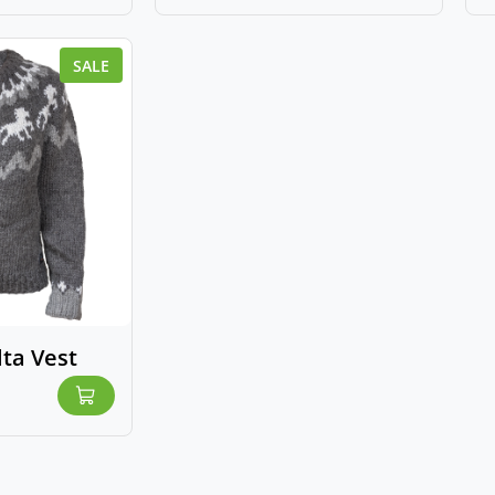
SALE
lta Vest