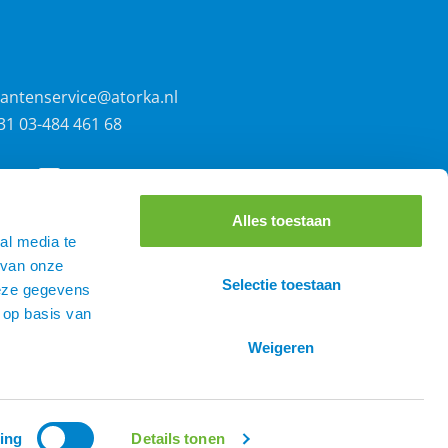
lantenservice@atorka.nl
31 03-484 461 68
Alles toestaan
al media te
 van onze
Selectie toestaan
deze gegevens
 op basis van
Weigeren
0
ing
Details tonen