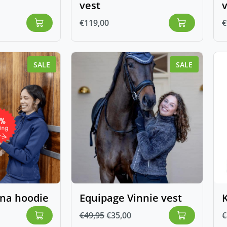
vest
€
119,00
€
SALE
SALE
ana hoodie
Equipage Vinnie vest
K
€
49,95
€
35,00
€