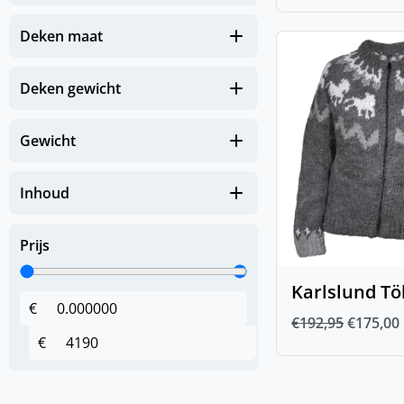
(
0
)
FIR-Tech Paard
Deken maat
(
0
)
Gezondheid
(
0
)
Deken gewicht
Apotheek paard
(
0
)
Hoeven en benen
Gewicht
(
0
)
Huid en Vacht
(
0
)
Immuunsysteem
Inhoud
(
0
)
Luchtwegen
Prijs
(
0
)
Spieren & Gewrichten
(
0
)
Spijsverteringsstelsel
Karlslund Tö
€
(
0
)
Zomerkriebels
€
192,95
€
175,00
€
Hoofdstellen en
(
0
)
toebehoren