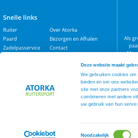
(
0
)
Slowfeeder en hooinet
(
0
)
Training
Snelle links
(
0
)
Vliegen, Dazen en Teken
Ruiter
Over Atorka
Als g
(
0
)
Teken en Dazen
Paard
Bezorgen en Afhalen
paa
Zadelpasservice
Contact
(
0
)
Vliegendeken
Maar
Zomereczeem
Merken
wij 
(
0
)
Vliegenmaskers
Deze website maakt gebru
IJslander
Cookie policy
rijb
(
0
)
Vliegensprays
Nieuwsbrief
Privacybeleid
We gebruiken cookies om c
bieden en om ons websitev
Voorwaarden
(
0
)
Zadel toebehoren
site met onze partners vo
combineren met andere inf
Beugels en
(
0
)
uw gebruik van hun servic
Beugelriemen
(
0
)
Beugelriemen
(
0
)
Stijgbeugels
Toestemmingsselectie
Noodzakelijk