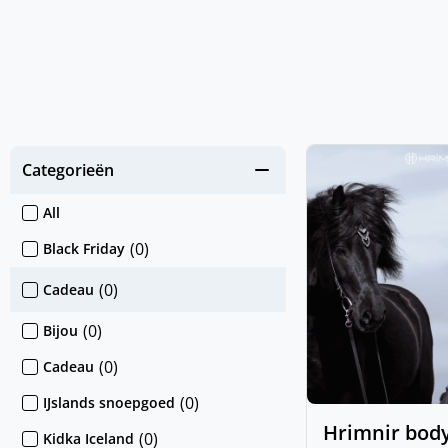
Categorieën
All
(
0
)
Black Friday
(
0
)
Cadeau
(
0
)
Bijou
(
0
)
Cadeau
(
0
)
IJslands snoepgoed
Hrimnir bo
(
0
)
Kidka Iceland