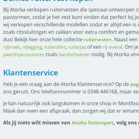
(
0
)
Hoge Neusriem
Bij Atorka verkopen ruitervesten die speciaal ontworpen z
(
0
)
Kopstuk
pasvormen, zodat je het vest kunt vinden dat perfect bij jo
wij verkopen verschillende modellen zodat er altijd een i
(
0
)
Lage neusriem
zoals ritssluitingen en zakken voor extra comfort en gemak
(
0
)
Teugels
dus! Bekijk hier onze hele collectie
.
Naast een 
ruitervesten
,
,
,
of een
. Om je
rijbroek
rijlegging
ruitershirt
ruiterjas
rij-overal
(
0
)
IJslander zadel
zoals
nodig. Bij Atorka vin
paardrijaccessoires
handschoenen
(
0
)
Boomloze zadels
Klantenservice
(
0
)
Gebruikte zadels
(
0
)
Heb je een vraag aan de Atorka Klantenservice? Op de
pag
Hans van Dijk zadelpasser
ons gerust. Ons telefoonnummer is 0348-446168, maar e
(
0
)
Lederonderhoud
Je kan natuurlijk ook langskomen in onze shop in Montfoor
(
0
)
Nieuwe zadels
Maak dan even een afspraak, dan zorgen wij dat er iemand
(
0
)
Zadelpas consult
Als jij niets wilt missen van
, volg ons
Atorka Ruitersport
(
0
)
Paardendekens