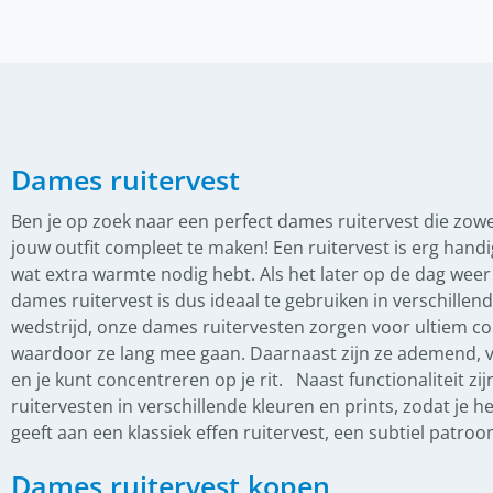
(
0
)
Anatomische hoofdstellen
(
0
)
Bitten
(
0
)
Bus- en D-trens
(
0
)
Dubbel gebroken bit
Dames ruitervest
(
0
)
Enkel gebroken bit
(
0
)
Fager bitten
Ben je op zoek naar een perfect dames ruitervest die zowel
jouw outfit compleet te maken! Een ruitervest is erg hand
(
0
)
Overige bitten
wat extra warmte nodig hebt. Als het later op de dag weer 
(
0
)
Watertrens
dames ruitervest is dus ideaal te gebruiken in verschill
wedstrijd, onze dames ruitervesten zorgen voor ultiem co
(
0
)
IJslander Hoofdstellen
waardoor ze lang mee gaan. Daarnaast zijn ze ademend, v
(
0
)
en je kunt concentreren op je rit.
Naast functionaliteit 
StepByStep
ruitervesten in verschillende kleuren en prints, zodat je h
(
0
)
Frontriemen
geeft aan een klassiek effen ruitervest, een subtiel patroon 
(
0
)
Gecombineerde neusriem
Dames ruitervest kopen