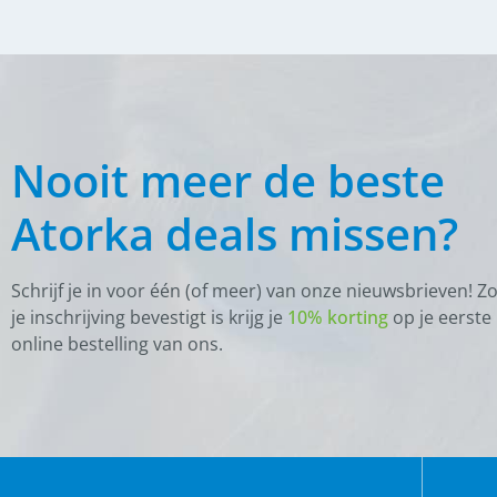
(
0
)
Eczeemdekens
(
0
)
Fleecedekens
(
0
)
Paardendeken toebehoren
(
0
)
Regendekens
Nooit meer de beste
(
0
)
Staldekens
(
0
)
Vliegendekens
Atorka deals missen?
(
0
)
Stal en Weide
Schrijf je in voor één (of meer) van onze nieuwsbrieven! Z
(
0
)
Graasmasker
je inschrijving bevestigt is krijg je
10% korting
op je eerste
online bestelling van ons.
(
0
)
Halsters
(
0
)
Halstertouwen
(
0
)
Overige
(
0
)
Poetsen en toiletteren