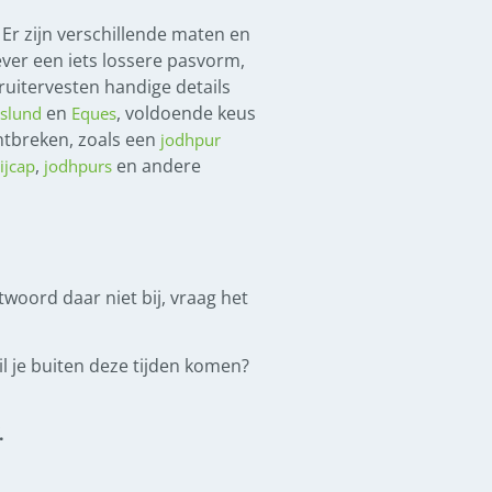
 Er zijn verschillende maten en
iever een iets lossere pasvorm,
ruitervesten handige details
en
, voldoende keus
lslund
Eques
ontbreken, zoals een
jodhpur
,
en andere
ijcap
jodhpurs
ntwoord daar niet bij, vraag het
l je buiten deze tijden komen?
.