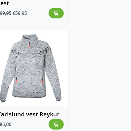
vest
99,95
€
59,95
arlslund vest Reykur
85,00