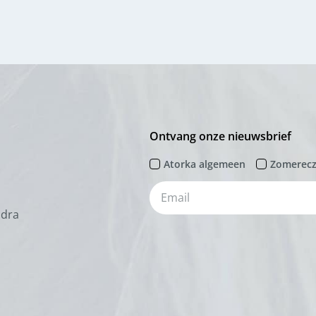
Ontvang onze nieuwsbrief
Atorka algemeen
Zomerec
odra