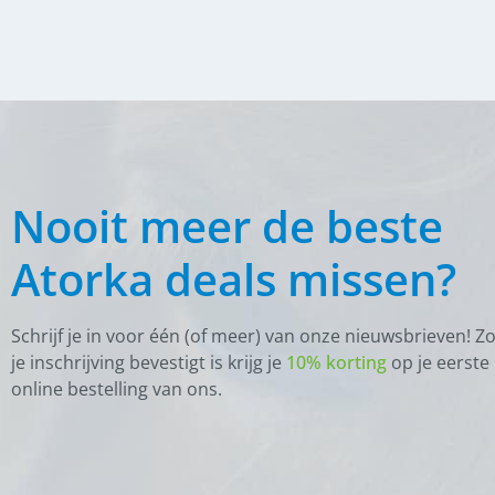
(
0
)
Overige
(
0
)
Poetsen en toiletteren
(
0
)
Slowfeeder en hooinet
(
0
)
Training
(
0
)
Vliegen, Dazen en Teken
Nooit meer de beste
(
0
)
Teken en Dazen
Atorka deals missen?
(
0
)
Vliegendeken
(
0
)
Vliegenmaskers
Schrijf je in voor één (of meer) van onze nieuwsbrieven! Z
(
0
)
Vliegensprays
je inschrijving bevestigt is krijg je
10% korting
op je eerste
(
0
)
online bestelling van ons.
Zadel toebehoren
Beugels en
(
0
)
Beugelriemen