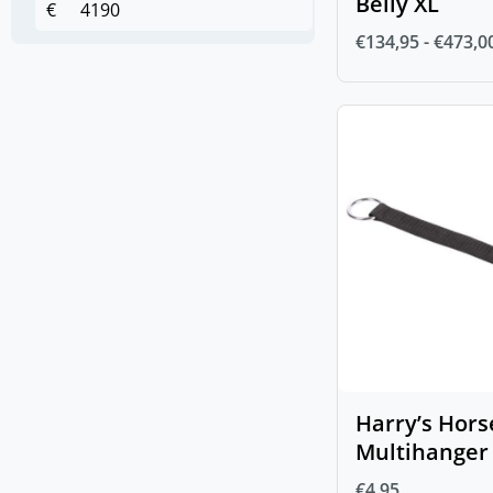
Belly XL
€
Hoofdstellen en
(
0
)
€
134,95
-
€
473,0
toebehoren
(
0
)
Anatomische hoofdstellen
(
0
)
Bitten
(
0
)
Bus- en D-trens
(
0
)
Dubbel gebroken bit
(
0
)
Enkel gebroken bit
(
0
)
Fager bitten
(
0
)
Overige bitten
(
0
)
Watertrens
(
0
)
IJslander Hoofdstellen
Harry’s Hors
Multihanger
(
0
)
StepByStep
€
4,95