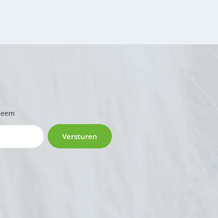
zeem
Versturen