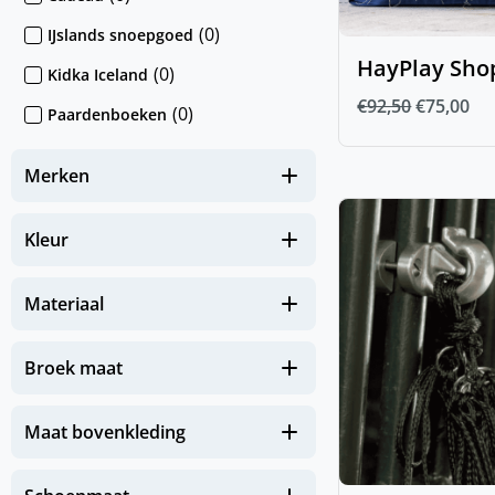
(
0
)
IJslands snoepgoed
HayPlay Sho
(
0
)
Kidka Iceland
€
92,50
€
75,00
(
0
)
Paardenboeken
(
0
)
Sokken & Mutsen
Merken
(
0
)
Stickers
(
0
)
IJslander te koop
Kleur
(
0
)
Nieuw
Materiaal
(
0
)
NIEUW Hond
(
0
)
NIEUW Paard
Broek maat
(
0
)
NIEUW Zomereczeem
Maat bovenkleding
Zomerse must-haves voor je
(
0
)
paard