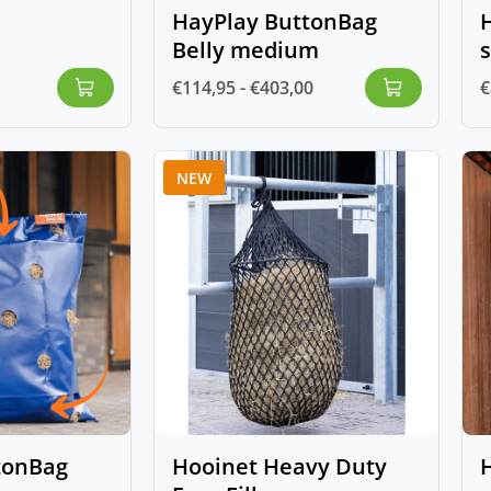
HayPlay ButtonBag
Belly medium
€
114,95
-
€
403,00
€
NEW
tonBag
Hooinet Heavy Duty