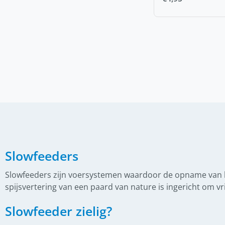
(
0
)
Frontriemen
(
0
)
Gecombineerde neusriem
(
0
)
Hoge Neusriem
(
0
)
Kopstuk
(
0
)
Lage neusriem
(
0
)
Teugels
(
0
)
IJslander zadel
(
0
)
Boomloze zadels
Slowfeeders
(
0
)
Gebruikte zadels
(
0
)
Slowfeeders zijn voersystemen waardoor de opname van ho
Hans van Dijk zadelpasser
spijsvertering van een paard van nature is ingericht om vr
(
0
)
Lederonderhoud
Slowfeeder zielig?
(
0
)
Nieuwe zadels