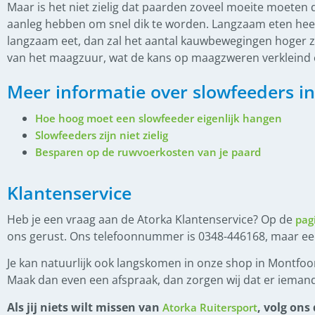
(
0
)
Zadelpas consult
Maar is het niet zielig dat paarden zoveel moeite moeten
aanleg hebben om snel dik te worden. Langzaam eten heeft
(
0
)
Paardendekens
langzaam eet, dan zal het aantal kauwbewegingen hoger z
van het maagzuur, wat de kans op maagzweren verkleind 
(
0
)
Eczeemdekens
Meer informatie over slowfeeders in
(
0
)
Fleecedekens
(
0
)
Paardendeken toebehoren
Hoe hoog moet een slowfeeder eigenlijk hangen
Slowfeeders zijn niet zielig
(
0
)
Regendekens
Besparen op de ruwvoerkosten van je paard
(
0
)
Staldekens
Klantenservice
(
0
)
Vliegendekens
(
0
)
Stal en Weide
Heb je een vraag aan de Atorka Klantenservice? Op de
pag
ons gerust. Ons telefoonnummer is 0348-446168, maar e
(
0
)
Graasmasker
Je kan natuurlijk ook langskomen in onze shop in Montfoor
(
0
)
Halsters
Maak dan even een afspraak, dan zorgen wij dat er iemand
(
0
)
Halstertouwen
Als jij niets wilt missen van
, volg ons
Atorka Ruitersport