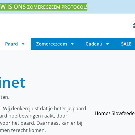
W IS ONS
!
ZOMERECZEEM PROTOCOL
Paard
Zomereczeem
Cadeau
SALE
inet
aten.
d. Wij denken juist dat je beter je paard
Home
/ Slowfeede
aard hoefbevangen raakt, door
 voor het paard. Daarnaast kan er bij
armen terecht komen.