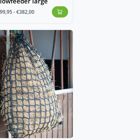
lowfeeder large
99,95
-
€
382,00