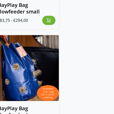
HayPlay Bag
slowfeeder small
83,75
-
€
294,00
HayPlay Bag