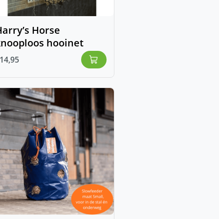
arry’s Horse
knooploos hooinet
14,95