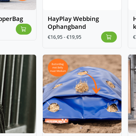
pperBag
HayPlay Webbing
H
Ophangband
€
16,95
-
€
19,95
€