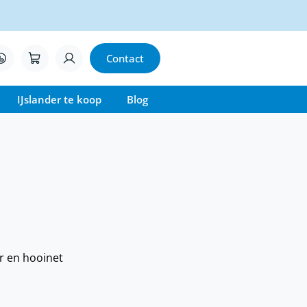
Contact
IJslander te koop
Blog
r en hooinet