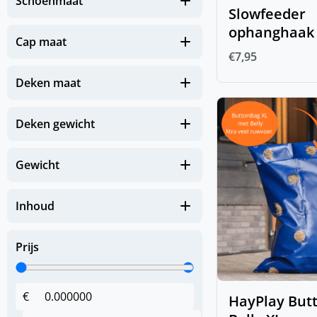
Schoenmaat
(
0
)
Paard
Slowfeeder
ophanghaak
(
0
)
Beenbescherming
Cap maat
€
7,95
(
0
)
FIR-Tech Paard
Deken maat
(
0
)
Gezondheid
(
0
)
Deken gewicht
Apotheek paard
(
0
)
Hoeven en benen
Gewicht
(
0
)
Huid en Vacht
(
0
)
Immuunsysteem
Inhoud
(
0
)
Luchtwegen
Prijs
(
0
)
Spieren & Gewrichten
(
0
)
Spijsverteringsstelsel
€
HayPlay But
(
0
)
Zomerkriebels