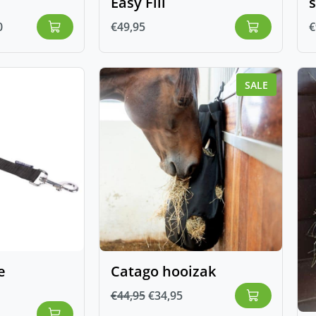
Easy Fill
s
0
€
49,95
€
SALE
e
Catago hooizak
€
44,95
€
34,95