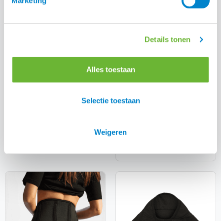
Marketing
Details tonen
Alles toestaan
Selectie toestaan
EQ KL Vigdis
Catago FIR-Tech
Trainingsshirt
Nekbrace
Weigeren
€
33,00