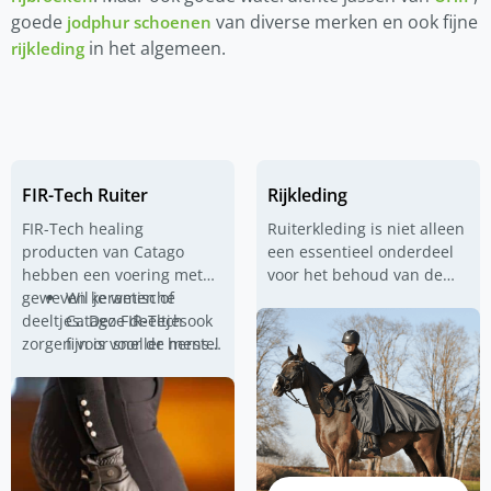
goede
van diverse merken en ook fijne
jodphur schoenen
in het algemeen.
rijkleding
FIR-Tech Ruiter
Rijkleding
FIR-Tech healing
Ruiterkleding is niet alleen
producten van Catago
een essentieel onderdeel
hebben een voering met
voor het behoud van de
geweven keramische
Wil je weten of
veiligheid en het comfort
deeltjes. Deze deeltjes
Catago FIR-Tech ook
tijdens het paardrijden,
zorgen voor sneller herstel
fijn is voor de mens?
maar het draagt ook bij
en opwarming van de
Lees dan
de blog
met
aan een professionele
spiergroepen.
ervaringen van Silke.
uitstraling. Bij Atorka vind
je een uitgebreide collectie
van rijkleding die speciaal
is ontworpen om te
voldoen aan de behoeften