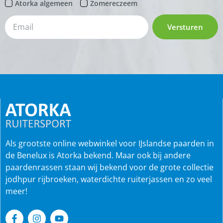
Atorka algemeen
Zomereczeem
Versturen
Als grootste online webwinkel voor IJslandse paarden in
de Benelux is Atorka bekend. Maar ook bij andere
paardenrassen staan wij bekend voor de grote collectie
jodhpur rijbroeken, waterdichte ruiterjassen en zo veel
meer!