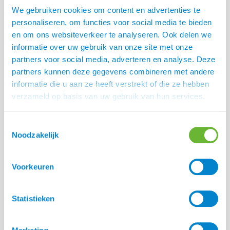
Eques lichte
UHIP Rainy jack 2.0
We gebruiken cookies om content en advertenties te
winterhandschoenen
€
215,00
personaliseren, om functies voor social media te bieden
€
36,50
en om ons websiteverkeer te analyseren. Ook delen we
informatie over uw gebruik van onze site met onze
partners voor social media, adverteren en analyse. Deze
partners kunnen deze gegevens combineren met andere
informatie die u aan ze heeft verstrekt of die ze hebben
verzameld op basis van uw gebruik van hun services.
Toestemmingsselectie
Noodzakelijk
Voorkeuren
EQ KL Sara Hybrid
Topreiter nekwarmer
Riding Jack
€
11,00
Statistieken
€
229,00