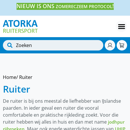
NIEUW IS ONS
!
ZOMERECZEEM PROTOCOL
Home
/ Ruiter
Ruiter
De ruiter is bij ons meestal de liefhebber van IJslandse
paarden. In ieder geval een ruiter die vooral
comfortabele en praktische rijkleding zoekt. Voor die
ruiter hebben wij alles in huis en dan met name
jodhpur
. Maar ook goede waterdichte jassen van
,
rijbroeken
UHIP