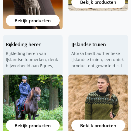
Bekijk producten
van elke ruiter. Met ieder
seizoen een andere
collectie.
Bekijk producten
Rijkleding heren
IJslandse truien
Rijkleding heren van
Atorka biedt authentieke
IJslandse topmerken, denk
IJslandse truien, een uniek
bijvoorbeeld aan Eques,
product dat geworteld is in
Hrimnir en Karlslund.
de rijke geschiedenis en
Jodhpur rijbroeken voor
cultuur van IJsland. Deze
heren ruitervesten,
truien zijn niet alleen een
ruiterjassen en niet te
kledingstuk, maar
vergeten een rij-overall
vertegenwoordigen ook
voor heren.
een stukje IJslandse
erfgoed, zorgvuldig met de
hand gebreid door
deskundige
Bekijk producten
Bekijk producten
ambachtslieden. Elke trui