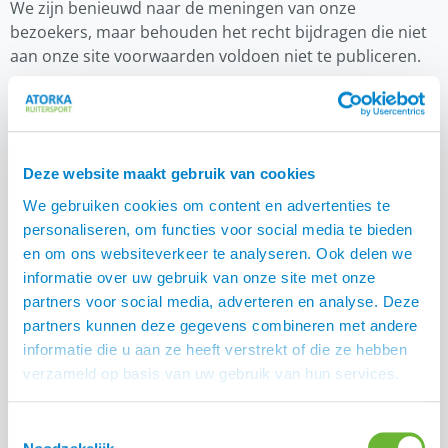
We zijn benieuwd naar de meningen van onze
bezoekers, maar behouden het recht bijdragen die niet
aan onze site voorwaarden voldoen niet te publiceren.
Als u reageert op een actie of prijsvraag, vragen wij uw
naam, adres en e-mailadres. Deze gegevens gebruiken
we om de actie uit te voeren, de prijswinnaar(s) bekend
te maken, en de respons op onze marketingacties te
Deze website maakt gebruik van cookies
meten.
We gebruiken cookies om content en advertenties te
personaliseren, om functies voor social media te bieden
Atorka verkoopt uw gegevens niet
en om ons websiteverkeer te analyseren. Ook delen we
informatie over uw gebruik van onze site met onze
Atorka zal uw persoonlijke gegevens niet aan derden
partners voor social media, adverteren en analyse. Deze
verkopen en zal deze uitsluitend aan derden ter
partners kunnen deze gegevens combineren met andere
beschikking stellen die zijn betrokken bij het uitvoeren
informatie die u aan ze heeft verstrekt of die ze hebben
van uw bestelling. Onze werknemers en door ons
verzameld op basis van uw gebruik van hun services.
ingeschakelde derden zijn verplicht om de
vertrouwelijkheid van uw gegevens te respecteren.
Toestemmingsselectie