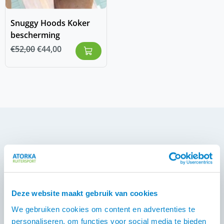
Snuggy Hoods Koker
bescherming
€
52,00
€
44,00
Specialist
Atorka is specialist op gebied van producten voor
paarden met zomereczeem en heeft een ruime collectie
dekens. Wij zijn het enige verkooppunt voor Boett en
Deze website maakt gebruik van cookies
Snuggy Hoods in Nederland bijvoorbeeld.
We gebruiken cookies om content en advertenties te
Eczeemdekens leveren wij in alle maten, van shet tot
personaliseren, om functies voor social media te bieden