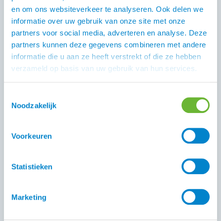
shire. Maar ook in diverse kleuren.
en om ons websiteverkeer te analyseren. Ook delen we
informatie over uw gebruik van onze site met onze
Niet altijd is een eczeemdeken noodzakelijk
partners voor social media, adverteren en analyse. Deze
De aanpak van SME begint bij een gezonde darm, door
partners kunnen deze gegevens combineren met andere
een passend rantsoen, geen stress en tal van andere
informatie die u aan ze heeft verstrekt of die ze hebben
factoren. Je leest er over op onze
Zomereczeem Blog
verzameld op basis van uw gebruik van hun services.
pagina.
Toestemmingsselectie
Zomereczeem Advies
Noodzakelijk
Door ruim 20 jaar ervaring te hebben met SME is er veel
kennis bij het Atorka Team. Heb je een vraag, neem dan
Voorkeuren
op met onze klantenservice, het
contact
telefoonnummer is 0348 446168
Statistieken
Zomereczeem Nieuwsbrief
Via onze Zomereczeem Advies Nieuwsbrief wordt je
Marketing
verrast met leuke aanbiedingen en interessante deals.
Aanmelden kan op
.
de homepage