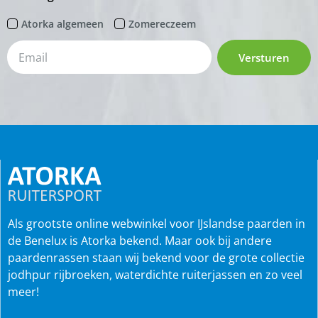
Atorka algemeen
Zomereczeem
Versturen
Als grootste online webwinkel voor IJslandse paarden in
de Benelux is Atorka bekend. Maar ook bij andere
paardenrassen staan wij bekend voor de grote collectie
jodhpur rijbroeken, waterdichte ruiterjassen en zo veel
meer!