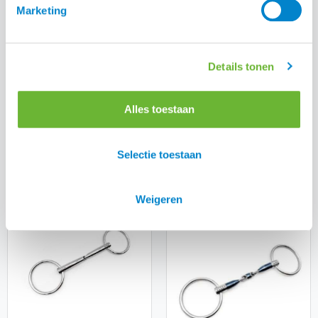
Marketing
Details tonen
Fager Jimmy RVS enkel
gebroken bustrens
€
59,00
Alles toestaan
Fager Dylan Sweet Iron
DG bit
€
95,00
Selectie toestaan
Weigeren