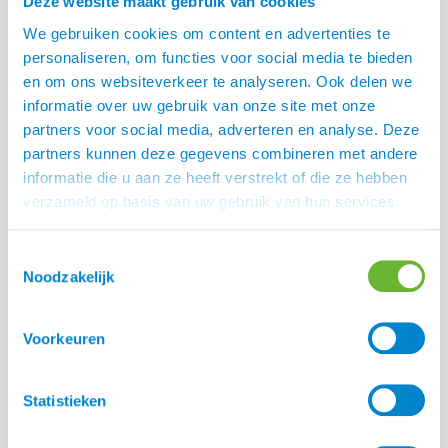
Deze website maakt gebruik van cookies
We gebruiken cookies om content en advertenties te
personaliseren, om functies voor social media te bieden
en om ons websiteverkeer te analyseren. Ook delen we
informatie over uw gebruik van onze site met onze
partners voor social media, adverteren en analyse. Deze
partners kunnen deze gegevens combineren met andere
informatie die u aan ze heeft verstrekt of die ze hebben
verzameld op basis van uw gebruik van hun services.
Fager lederen hoesje
Fager Kevin RVS dubbel
voor bit
gebroken bustrens
€
32,50
€
59,00
Toestemmingsselectie
Noodzakelijk
Voorkeuren
Statistieken