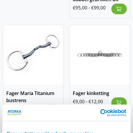
€
95,00
-
€
99,00
Fager Maria Titanium
Fager kinketting
bustrens
€
9,00
-
€
12,00
€
129,00