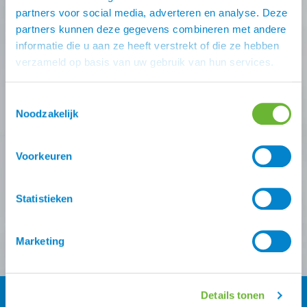
Nooit meer de beste Atorka
partners voor social media, adverteren en analyse. Deze
partners kunnen deze gegevens combineren met andere
deals missen?
informatie die u aan ze heeft verstrekt of die ze hebben
verzameld op basis van uw gebruik van hun services.
Schrijf je in voor één (of meer) van onze nieuwsbrieven!
Zodra je inschrijving bevestigt is krijg je
10% korting
op
Toestemmingsselectie
je eerste online bestelling van ons.
Noodzakelijk
Ontvang onze nieuwsbrief
Voorkeuren
Atorka algemeen
Zomereczeem
Statistieken
Versturen
Marketing
Details tonen