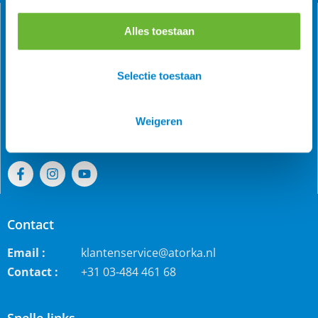
Alles toestaan
Als grootste online webwinkel voor IJslandse paarden in
Selectie toestaan
de Benelux is Atorka bekend. Maar ook bij andere
paardenrassen staan wij bekend voor de grote collectie
jodhpur rijbroeken, waterdichte ruiterjassen en zo veel
Weigeren
meer!
Contact
Email :
klantenservice@atorka.nl
Contact :
+31 03-484 461 68