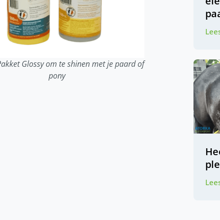
ele
pa
Lees
akket Glossy om te shinen met je paard of
pony
Hee
pl
Lees