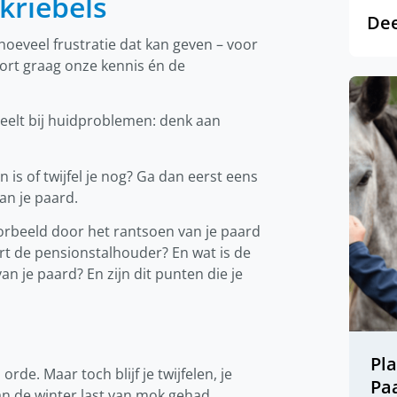
kriebels
Dee
eveel frustratie dat kan geven – voor
port graag onze kennis én de
peelt bij huidproblemen: denk aan
s of twijfel je nog? Ga dan eerst eens
an je paard.
oorbeeld door het rantsoen van je paard
rt de pensionstalhouder? En wat is de
an je paard? En zijn dit punten die je
Pl
de. Maar toch blijf je twijfelen, je
Pa
an de winter last van mok gehad.