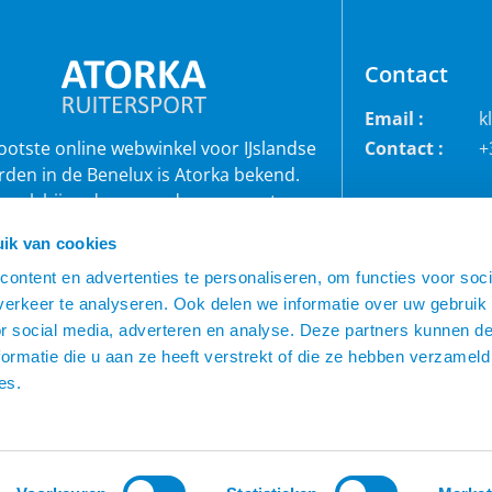
Contact
Email :
k
rootste online webwinkel voor IJslandse
Contact :
+
rden in de Benelux is Atorka bekend.
 ook bij andere paardenrassen staan
bekend voor de grote collectie jodhpur
ik van cookies
roeken, waterdichte ruiterjassen en zo
ontent en advertenties te personaliseren, om functies voor soci
veel meer!
erkeer te analyseren. Ook delen we informatie over uw gebruik
or social media, adverteren en analyse. Deze partners kunnen 
ormatie die u aan ze heeft verstrekt of die ze hebben verzameld
es.