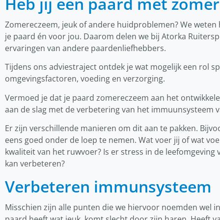
Heb jij een paard met zomer
Zomereczeem, jeuk of andere huidproblemen? We weten ho
je paard én voor jou. Daarom delen we bij Atorka Ruiters
ervaringen van andere paardenliefhebbers.
Tijdens ons adviestraject ontdek je wat mogelijk een rol s
omgevingsfactoren, voeding en verzorging.
Vermoed je dat je paard zomereczeem aan het ontwikkelen i
aan de slag met de verbetering van het immuunsysteem v
Er zijn verschillende manieren om dit aan te pakken. Bijv
eens goed onder de loep te nemen. Wat voer jij of wat voe
kwaliteit van het ruwvoer? Is er stress in de leefomgeving v
kan verbeteren?
Verbeteren immunsysteem
Misschien zijn alle punten die we hiervoor noemden wel in or
paard heeft wat jeuk, komt slecht door zijn haren. Heeft v