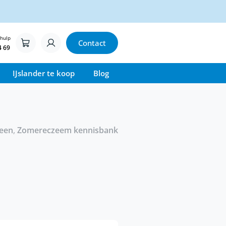
 hulp
Contact
4 69
IJslander te koop
Blog
een
,
Zomereczeem kennisbank