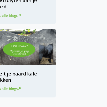
ktrolyten aan je
ard
 alle blogs
ft je paard kale
ekken
 alle blogs