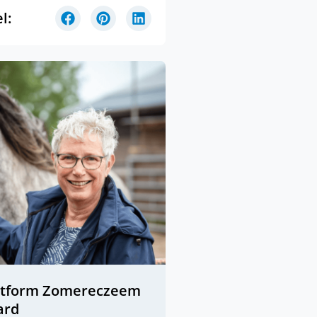
l:
atform Zomereczeem
ard