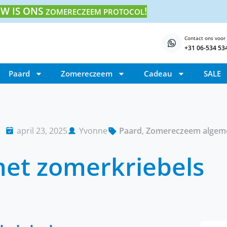
W IS ONS
!
ZOMERECZEEM PROTOCOL
Contact ons voor
+31 06-534 53
Paard
Zomereczeem
Cadeau
SALE
april 23, 2025
Yvonne
Paard
,
Zomereczeem algem
met zomerkriebels