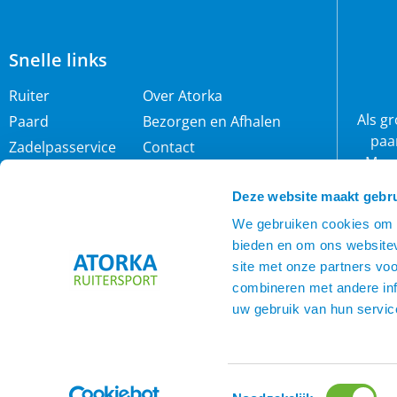
Snelle links
Ruiter
Over Atorka
Als g
Paard
Bezorgen en Afhalen
paa
Zadelpasservice
Contact
Maar
Zomereczeem
Merken
wij 
Deze website maakt gebru
IJslander
Cookie policy
rijb
Nieuwsbrief
Privacybeleid
We gebruiken cookies om c
bieden en om ons websitev
Voorwaarden
site met onze partners vo
combineren met andere inf
uw gebruik van hun servic
Toestemmingsselectie