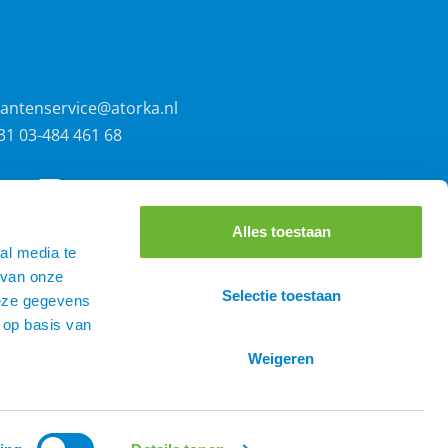
lantenservice@atorka.nl
31 03-484 461 68
Alles toestaan
al media te
 van onze
Selectie toestaan
deze gegevens
 op basis van
Weigeren
0