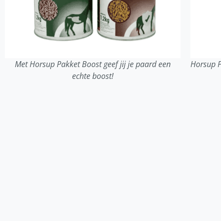
Met Horsup Pakket Boost geef jij je paard een
Horsup P
echte boost!