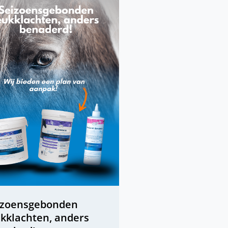
izoensgebonden
ukklachten, anders