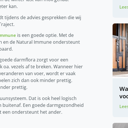
eter kan.
Lees
t tijdens de advies gesprekken die wij
raject.
is een goede optie. Met de
 Immune
en en de Natural Immune ondersteunt
paard.
 goede darmflora zorgt voor een
jk
oa
. vezels af te breken. Wanneer hier
 veranderen van voer, wordt er vaak
oelen zich dan ook minder prettig.
inder prettig.
Wa
voo
uunsysteem. Dat is ook heel logisch
van buitenaf. Een goede darmgezondheid
Lees
 een ondersteunt het ander.