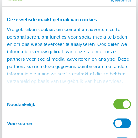
Het Zomereczeem Advies Traject biedt inzicht, structuur
en ondersteuning voor paardeneigenaren met paarden
Deze website maakt gebruik van cookies
met zomereczeem.
We gebruiken cookies om content en advertenties te
Heb je vragen? Je mag natuurlijk altijd even bellen op
personaliseren, om functies voor social media te bieden
0348 446168.
en om ons websiteverkeer te analyseren. Ook delen we
informatie over uw gebruik van onze site met onze
Yvonne van Dijk
partners voor social media, adverteren en analyse. Deze
partners kunnen deze gegevens combineren met andere
informatie die u aan ze heeft verstrekt of die ze hebben
verzameld op basis van uw gebruik van hun services.
Deel:
Toestemmingsselectie
Noodzakelijk
Voorkeuren