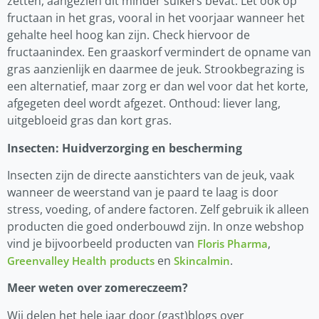
zetten, aangezien dit minder suikers bevat. Let ook op
fructaan in het gras, vooral in het voorjaar wanneer het
gehalte heel hoog kan zijn. Check hiervoor de
fructaanindex. Een graaskorf vermindert de opname van
gras aanzienlijk en daarmee de jeuk. Strookbegrazing is
een alternatief, maar zorg er dan wel voor dat het korte,
afgegeten deel wordt afgezet. Onthoud: liever lang,
uitgebloeid gras dan kort gras.
Insecten: Huidverzorging en bescherming
Insecten zijn de directe aanstichters van de jeuk, vaak
wanneer de weerstand van je paard te laag is door
stress, voeding, of andere factoren. Zelf gebruik ik alleen
producten die goed onderbouwd zijn. In onze webshop
vind je bijvoorbeeld producten van
,
Floris Pharma
en
.
Greenvalley Health products
Skincalmin
Meer weten over zomereczeem?
Wij delen het hele jaar door (gast)blogs over