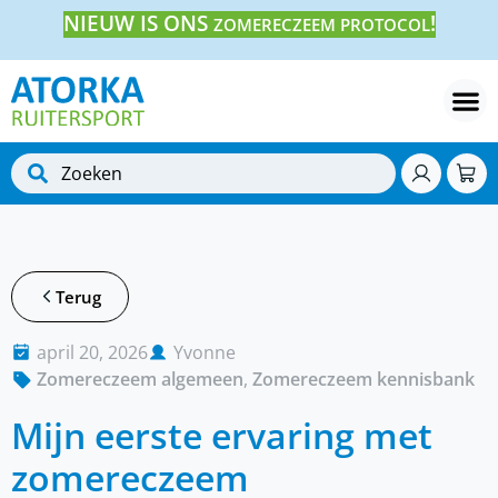
NIEUW IS ONS
!
ZOMERECZEEM PROTOCOL
Terug
april 20, 2026
Yvonne
Zomereczeem algemeen
,
Zomereczeem kennisbank
Mijn eerste ervaring met
zomereczeem