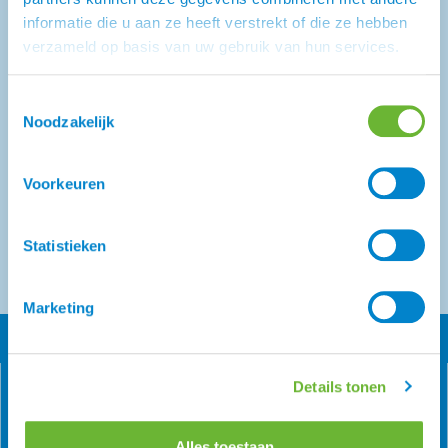
Zomereczeem Nieuwsbrief
informatie die u aan ze heeft verstrekt of die ze hebben
verzameld op basis van uw gebruik van hun services.
Toestemmingsselectie
Noodzakelijk
Ik ga akkoord met de richtlijnen van Atorka op het
Voorkeuren
gebied van
.
privacy
Aanmelden
Statistieken
Marketing
Details tonen
Alles toestaan