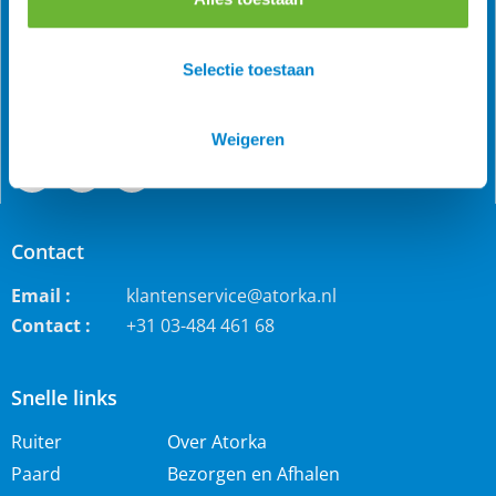
Als grootste online webwinkel voor IJslandse paarden in
de Benelux is Atorka bekend. Maar ook bij andere
paardenrassen staan wij bekend voor de grote collectie
Selectie toestaan
jodhpur rijbroeken, waterdichte ruiterjassen en zo veel
meer!
Weigeren
Contact
Email :
klantenservice@atorka.nl
Contact :
+31 03-484 461 68
Snelle links
Ruiter
Over Atorka
Paard
Bezorgen en Afhalen