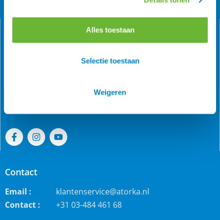
Alles toestaan
Selectie toestaan
Als grootste online webwinkel voor IJslandse paarden in
de Benelux is Atorka bekend. Maar ook bij andere
paardenrassen staan wij bekend voor de grote collectie
Weigeren
jodhpur rijbroeken, waterdichte ruiterjassen en zo veel
meer!
Contact
Email :
klantenservice@atorka.nl
Contact :
+31 03-484 461 68