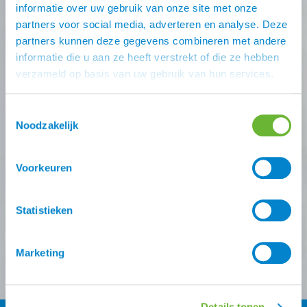
informatie over uw gebruik van onze site met onze
partners voor social media, adverteren en analyse. Deze
Nooit meer de beste Atorka
partners kunnen deze gegevens combineren met andere
deals missen?
informatie die u aan ze heeft verstrekt of die ze hebben
verzameld op basis van uw gebruik van hun services.
Schrijf je in voor één (of meer) van onze nieuwsbrieven!
Toestemmingsselectie
Zodra je inschrijving bevestigt is krijg je
10% korting
op
Noodzakelijk
je eerste online bestelling van ons.
Voorkeuren
Ontvang onze nieuwsbrief
Atorka algemeen
Zomereczeem
Statistieken
Versturen
Marketing
Details tonen