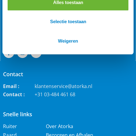
Alles toestaan
Als grootste online webwinkel voor IJslandse paarden in
de Benelux is Atorka bekend. Maar ook bij andere
paardenrassen staan wij bekend voor de grote collectie
Selectie toestaan
jodhpur rijbroeken, waterdichte ruiterjassen en zo veel
meer!
Weigeren
Contact
Email :
klantenservice@atorka.nl
Contact :
+31 03-484 461 68
Snelle links
Ruiter
Over Atorka
Paard
Bezorgen en Afhalen