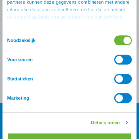
partners kunnen deze gegevens combineren met andere
informatie die u aan ze heeft verstrekt of die ze hebben
Schrijf je in voor één (of meer) van onze nieuwsbrieven!
verzameld op basis van uw gebruik van hun services.
Zodra je inschrijving bevestigt is krijg je
10% korting
op
je eerste online bestelling van ons.
Toestemmingsselectie
Noodzakelijk
Ontvang onze nieuwsbrief
Atorka algemeen
Zomereczeem
Voorkeuren
Versturen
Statistieken
Marketing
Details tonen