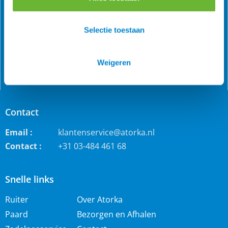
de Benelux is Atorka bekend. Maar ook bij andere
paardenrassen staan wij bekend voor de grote collectie
Selectie toestaan
jodhpur rijbroeken, waterdichte ruiterjassen en zo veel
meer!
Weigeren
Contact
Email :
klantenservice@atorka.nl
Contact :
+31 03-484 461 68
Snelle links
Ruiter
Over Atorka
Paard
Bezorgen en Afhalen