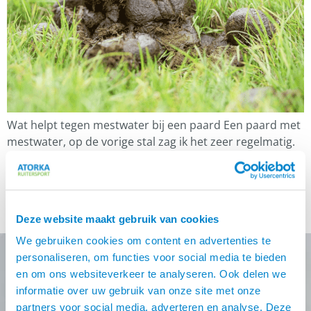
Wat helpt tegen mestwater bij een paard Een paard met
mestwater, op de vorige stal zag ik het zeer regelmatig.
Er werd van alles geprobeerd, met allerlei middeltjes, je
kan het zo gek niet bedenken. Maar over het algemeen
zonder enig resultaat. Door mijn passie voor
zomereczeem, hoor ik vaak over darmproblemen. Dus ik
Deze website maakt gebruik van cookies
belde […]
We gebruiken cookies om content en advertenties te
personaliseren, om functies voor social media te bieden
en om ons websiteverkeer te analyseren. Ook delen we
Nooit meer de beste Atorka
informatie over uw gebruik van onze site met onze
partners voor social media, adverteren en analyse. Deze