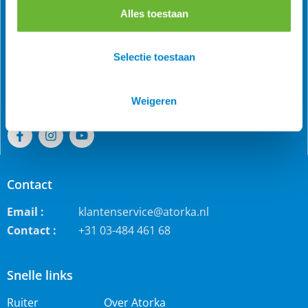
Alles toestaan
Als grootste online webwinkel voor IJslandse paarden in
de Benelux is Atorka bekend. Maar ook bij andere
Selectie toestaan
paardenrassen staan wij bekend voor de grote collectie
jodhpur rijbroeken, waterdichte ruiterjassen en zo veel
meer!
Weigeren
Contact
Email :
klantenservice@atorka.nl
Contact :
+31 03-484 461 68
Snelle links
Ruiter
Over Atorka