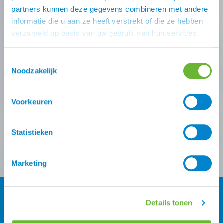
deals missen?
partners kunnen deze gegevens combineren met andere
informatie die u aan ze heeft verstrekt of die ze hebben
Schrijf je in voor één (of meer) van onze nieuwsbrieven!
verzameld op basis van uw gebruik van hun services.
Zodra je inschrijving bevestigt is krijg je
10% korting
op
je eerste online bestelling van ons.
Toestemmingsselectie
Noodzakelijk
Ontvang onze nieuwsbrief
Voorkeuren
Atorka algemeen
Zomereczeem
Versturen
Statistieken
Marketing
Details tonen