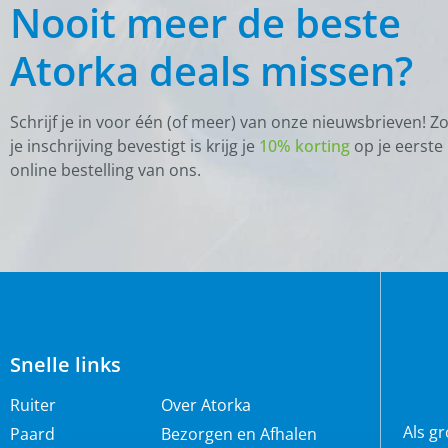
Nooit meer de beste
Atorka deals missen?
Schrijf je in voor één (of meer) van onze nieuwsbrieven! Z
je inschrijving bevestigt is krijg je
10% korting
op je eerste
online bestelling van ons.
Snelle links
Ruiter
Over Atorka
Als g
Paard
Bezorgen en Afhalen