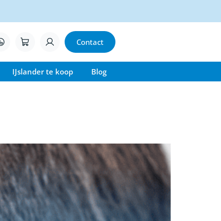
Contact
IJslander te koop
Blog