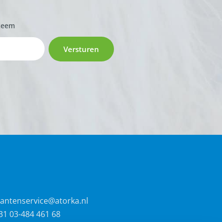
zeem
Versturen
lantenservice@atorka.nl
31 03-484 461 68