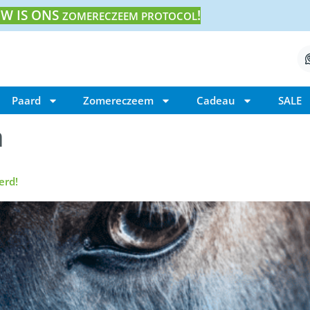
W IS ONS
!
ZOMERECZEEM PROTOCOL
Paard
Zomereczeem
Cadeau
SALE
a
erd!