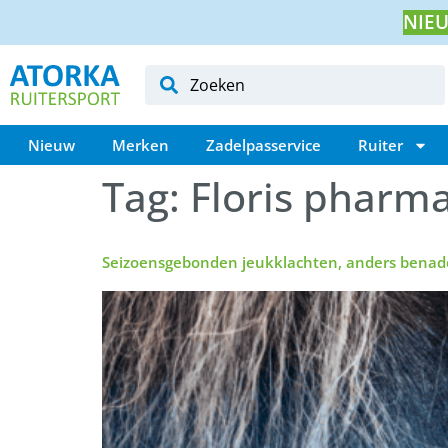
NIEU
Nieuw
Merken
Zadelpasservice
Ruiter
Tag:
Floris pharm
Seizoensgebonden jeukklachten, anders benad