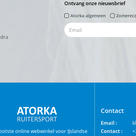
Ontvang onze nieuwsbrief
Atorka algemeen
Zomerec
odra
Contact
Email :
k
rootste online webwinkel voor IJslandse
Contact :
+