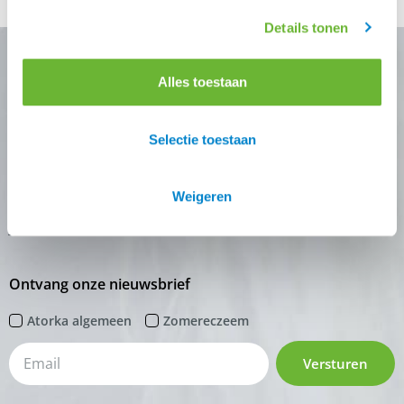
en stabiel weer. Niet […]
Details tonen
Alles toestaan
Nooit meer de beste Atorka
deals missen?
Selectie toestaan
Schrijf je in voor één (of meer) van onze nieuwsbrieven!
Weigeren
Zodra je inschrijving bevestigt is krijg je
10% korting
op
je eerste online bestelling van ons.
Ontvang onze nieuwsbrief
Atorka algemeen
Zomereczeem
Versturen