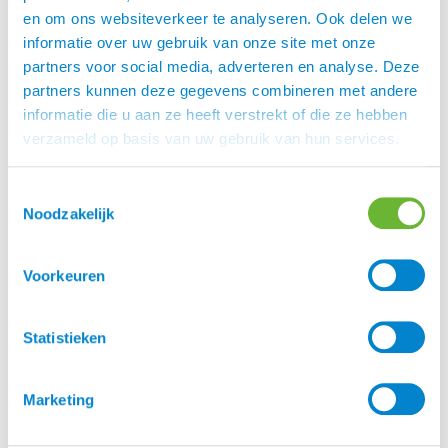
en om ons websiteverkeer te analyseren. Ook delen we
informatie over uw gebruik van onze site met onze
partners voor social media, adverteren en analyse. Deze
partners kunnen deze gegevens combineren met andere
informatie die u aan ze heeft verstrekt of die ze hebben
verzameld op basis van uw gebruik van hun services.
Toestemmingsselectie
Noodzakelijk
Voorkeuren
Happy Skin producten ook voor de Shetlander Wij
Statistieken
zeggen volmondig JA, zeker nadat wij deze mooie review
mochten ontvangen van Denice van Bragt. Het is
augustus 2024, we zitten nu halverwege het eczeem
Marketing
seizoen, wat een zomer is dit. Eindeloze regenbuien en
een enorme insecten druk, we hebben behoefte aan zon