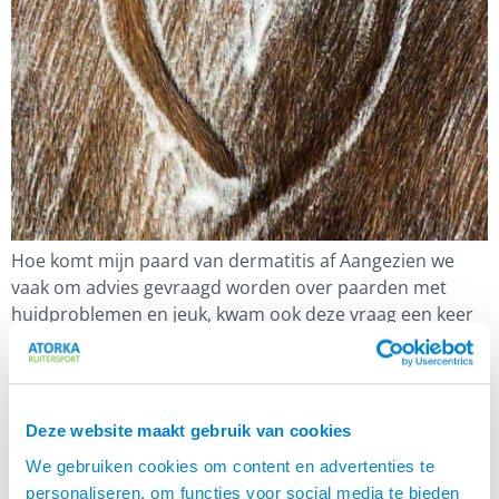
Hoe komt mijn paard van dermatitis af Aangezien we
vaak om advies gevraagd worden over paarden met
huidproblemen en jeuk, kwam ook deze vraag een keer
voorbij. Wat is dermatitis? We zochten het op en vonden
o.a. onderstaand antwoord. Dermatitis bij een paard is
een huidaandoening die zich kan uiten in symptomen
zoals roodheid, jeuk, […]
Deze website maakt gebruik van cookies
We gebruiken cookies om content en advertenties te
Happy Skin producten ook voor de Shetlander
personaliseren, om functies voor social media te bieden