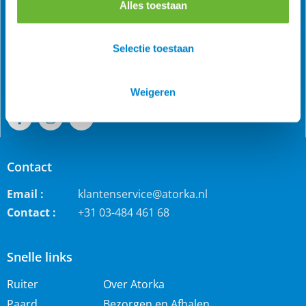
Alles toestaan
Als grootste online webwinkel voor IJslandse paarden in
de Benelux is Atorka bekend. Maar ook bij andere
paardenrassen staan wij bekend voor de grote collectie
Selectie toestaan
jodhpur rijbroeken, waterdichte ruiterjassen en zo veel
meer!
Weigeren
Contact
Email :
klantenservice@atorka.nl
Contact :
+31 03-484 461 68
Snelle links
Ruiter
Over Atorka
Paard
Bezorgen en Afhalen