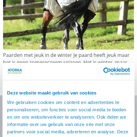
Paarden met jeuk in de winter Je paard heeft jeuk maar
het is geen zomereczeem seizoen. Het is winter, maar
een zachte natte en soms zelfs warme winter. Het is om
gek van te worden, je paard heeft inmiddels bijna
jaarrond huidproblemen. Er kunnen tal van redenen zijn
waarom je paard jeuk / huidproblemen heeft. […]
Deze website maakt gebruik van cookies
We gebruiken cookies om content en advertenties te
personaliseren, om functies voor social media te bieden
en om ons websiteverkeer te analyseren. Ook delen we
Nooit meer de beste Atorka
informatie over uw gebruik van onze site met onze
deals missen?
partners voor social media, adverteren en analyse. Deze