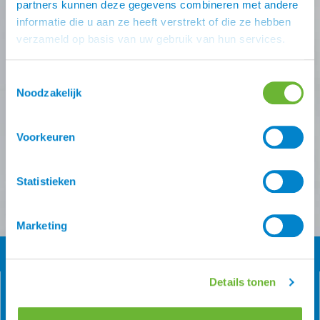
partners kunnen deze gegevens combineren met andere
informatie die u aan ze heeft verstrekt of die ze hebben
Schrijf je in voor één (of meer) van onze nieuwsbrieven!
verzameld op basis van uw gebruik van hun services.
Zodra je inschrijving bevestigt is krijg je
10% korting
op
je eerste online bestelling van ons.
Toestemmingsselectie
Noodzakelijk
Ontvang onze nieuwsbrief
Atorka algemeen
Zomereczeem
Voorkeuren
Versturen
Statistieken
Marketing
Details tonen