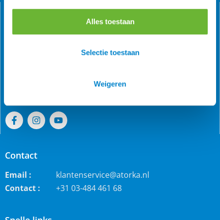
Alles toestaan
Als grootste online webwinkel voor IJslandse paarden in
Selectie toestaan
de Benelux is Atorka bekend. Maar ook bij andere
paardenrassen staan wij bekend voor de grote collectie
jodhpur rijbroeken, waterdichte ruiterjassen en zo veel
Weigeren
meer!
Contact
Email :
klantenservice@atorka.nl
Contact :
+31 03-484 461 68