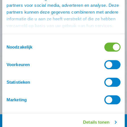
Nooit meer de beste Atorka
partners voor social media, adverteren en analyse. Deze
partners kunnen deze gegevens combineren met andere
deals missen?
informatie die u aan ze heeft verstrekt of die ze hebben
verzameld op basis van uw gebruik van hun services.
Schrijf je in voor één (of meer) van onze nieuwsbrieven!
Zodra je inschrijving bevestigt is krijg je
10% korting
op
Toestemmingsselectie
je eerste online bestelling van ons.
Noodzakelijk
Ontvang onze nieuwsbrief
Voorkeuren
Atorka algemeen
Zomereczeem
Statistieken
Versturen
Marketing
Details tonen