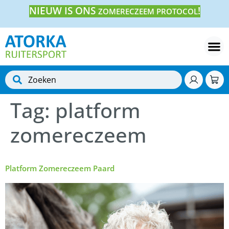
NIEUW IS ONS
!
ZOMERECZEEM PROTOCOL
Tag:
platform
zomereczeem
Platform Zomereczeem Paard