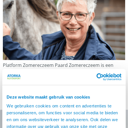
Platform Zomereczeem Paard Zomereczeem is een
lastig probleem voor paarden, maar ook zeker voor hun
eigenaren! Dat weet ik als geen ander, omdat ik zelf heel
wat jaren paarden met zomereczeem heb gehad. Ik
vond het niet erg; ik zocht een weg, een oplossing voor
Deze website maakt gebruik van cookies
de jeuk en waarom het ontstond. Vandaar dat ik zoveel
[…]
We gebruiken cookies om content en advertenties te
personaliseren, om functies voor social media te bieden
en om ons websiteverkeer te analyseren. Ook delen we
informatie over uw gebruik van onze site met onze