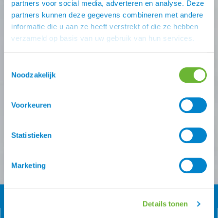
Nooit meer de beste Atorka
partners voor social media, adverteren en analyse. Deze
deals missen?
partners kunnen deze gegevens combineren met andere
informatie die u aan ze heeft verstrekt of die ze hebben
verzameld op basis van uw gebruik van hun services.
Schrijf je in voor één (of meer) van onze nieuwsbrieven!
Zodra je inschrijving bevestigt is krijg je
10% korting
op
je eerste online bestelling van ons.
Toestemmingsselectie
Noodzakelijk
Ontvang onze nieuwsbrief
Voorkeuren
Atorka algemeen
Zomereczeem
Statistieken
Versturen
Marketing
Details tonen