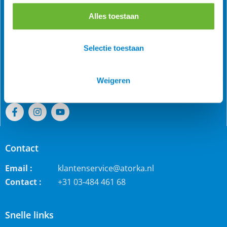
Alles toestaan
Als grootste online webwinkel voor IJslandse paarden in
de Benelux is Atorka bekend. Maar ook bij andere
Selectie toestaan
paardenrassen staan wij bekend voor de grote collectie
jodhpur rijbroeken, waterdichte ruiterjassen en zo veel
Weigeren
meer!
Contact
Email :
klantenservice@atorka.nl
Contact :
+31 03-484 461 68
Snelle links