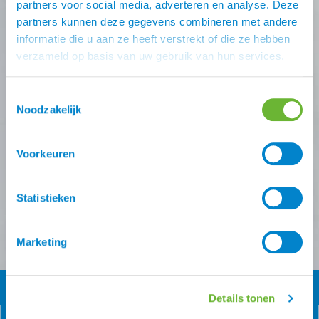
Nooit meer de beste Atorka
partners voor social media, adverteren en analyse. Deze
deals missen?
partners kunnen deze gegevens combineren met andere
informatie die u aan ze heeft verstrekt of die ze hebben
verzameld op basis van uw gebruik van hun services.
Schrijf je in voor één (of meer) van onze nieuwsbrieven!
Zodra je inschrijving bevestigt is krijg je
10% korting
op
je eerste online bestelling van ons.
Toestemmingsselectie
Noodzakelijk
Ontvang onze nieuwsbrief
Voorkeuren
Atorka algemeen
Zomereczeem
Statistieken
Versturen
Marketing
Details tonen