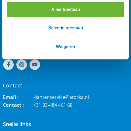
Alles toestaan
Als grootste online webwinkel voor IJslandse paarden in
de Benelux is Atorka bekend. Maar ook bij andere
Selectie toestaan
paardenrassen staan wij bekend voor de grote collectie
jodhpur rijbroeken, waterdichte ruiterjassen en zo veel
Weigeren
meer!
Contact
Email :
klantenservice@atorka.nl
Contact :
+31 03-484 461 68
Snelle links