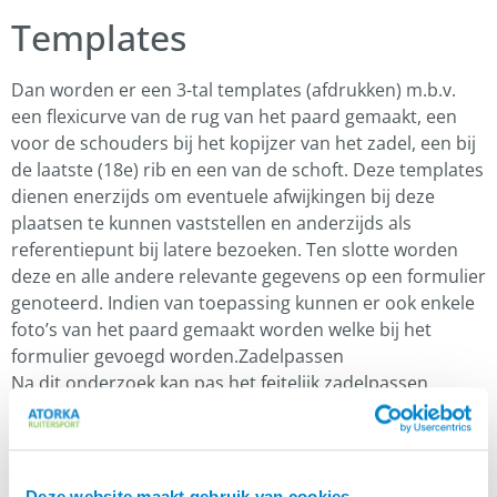
Templates
Dan worden er een 3-tal templates (afdrukken) m.b.v.
een flexicurve van de rug van het paard gemaakt, een
voor de schouders bij het kopijzer van het zadel, een bij
de laatste (18e) rib en een van de schoft. Deze templates
dienen enerzijds om eventuele afwijkingen bij deze
plaatsen te kunnen vaststellen en anderzijds als
referentiepunt bij latere bezoeken. Ten slotte worden
deze en alle andere relevante gegevens op een formulier
genoteerd. Indien van toepassing kunnen er ook enkele
foto’s van het paard gemaakt worden welke bij het
formulier gevoegd worden.Zadelpassen
Na dit onderzoek kan pas het feitelijk zadelpassen
verricht worden waarbij rekening wordt gehouden met
de resultaten uit het onderzoek en de wensen van de
ruiter.
Deze website maakt gebruik van cookies