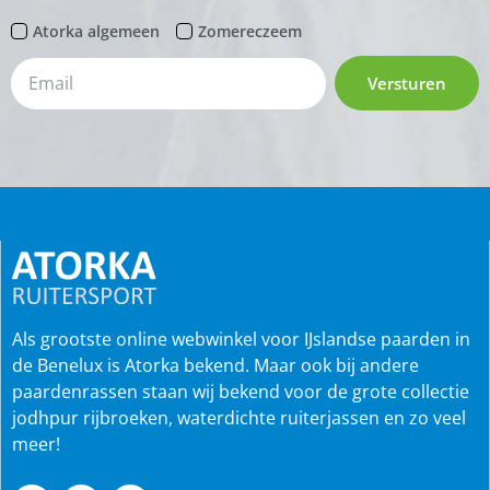
Atorka algemeen
Zomereczeem
Versturen
Als grootste online webwinkel voor IJslandse paarden in
de Benelux is Atorka bekend. Maar ook bij andere
paardenrassen staan wij bekend voor de grote collectie
jodhpur rijbroeken, waterdichte ruiterjassen en zo veel
meer!