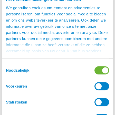
Enkele voorwaarden welke van belang zijn bij het
aanpassen van een zadel
We gebruiken cookies om content en advertenties te
personaliseren, om functies voor social media te bieden
Zorg dat het paard in een voor hem “normale”
en om ons websiteverkeer te analyseren. Ook delen we
conditie verkeert
informatie over uw gebruik van onze site met onze
Zorg dat het paard lichamelijk in orde is, zodat je in
partners voor social media, adverteren en analyse. Deze
alle gangen onder zadel kunt beoordelen
partners kunnen deze gegevens combineren met andere
Als je een zadel wilt aanschaffen voor een jong
informatie die u aan ze heeft verstrekt of die ze hebben
paard, dan is het fijn als het paard voldoende
verzameld op basis van uw gebruik van hun services.
zadelmak is om het zadel ook in draf en/of galop te
kunnen beoordelen
Toestemmingsselectie
Zorg voor een stuk rechte vlakke harde
Noodzakelijk
ondergrond waar het paard kan worden opgesteld
en bemonsterd
Zorg dat je de vrije beschikking hebt over een
Voorkeuren
rijbaan, waar je op je gemak kunt rijden en
proberen
Tarieven
Statistieken