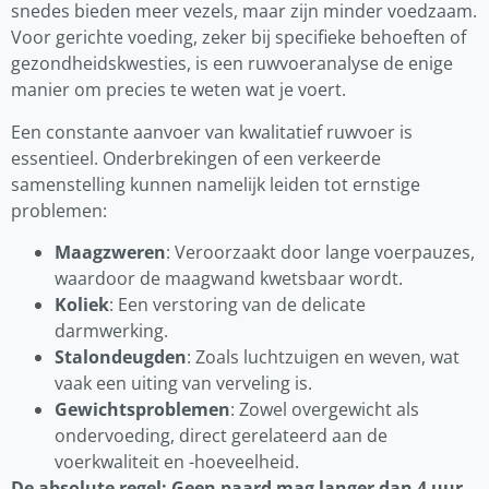
snedes bieden meer vezels, maar zijn minder voedzaam.
Voor gerichte voeding, zeker bij specifieke behoeften of
gezondheidskwesties, is een ruwvoeranalyse de enige
manier om precies te weten wat je voert.
Een constante aanvoer van kwalitatief ruwvoer is
essentieel. Onderbrekingen of een verkeerde
samenstelling kunnen namelijk leiden tot ernstige
problemen:
Maagzweren
: Veroorzaakt door lange voerpauzes,
waardoor de maagwand kwetsbaar wordt.
Koliek
: Een verstoring van de delicate
darmwerking.
Stalondeugden
: Zoals luchtzuigen en weven, wat
vaak een uiting van verveling is.
Gewichtsproblemen
: Zowel overgewicht als
ondervoeding, direct gerelateerd aan de
voerkwaliteit en -hoeveelheid.
De absolute regel: Geen paard mag langer dan 4 uur