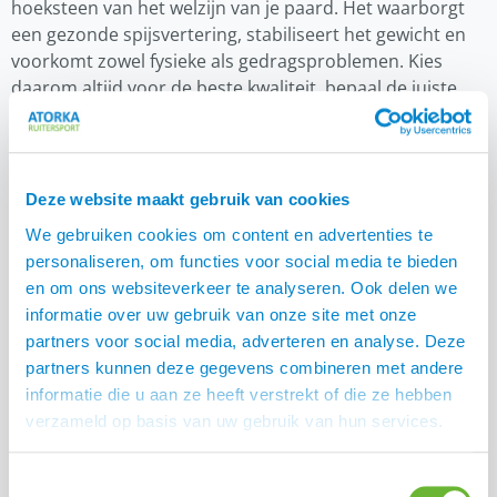
hoeksteen van het welzijn van je paard. Het waarborgt
een gezonde spijsvertering, stabiliseert het gewicht en
voorkomt zowel fysieke als gedragsproblemen. Kies
daarom altijd voor de beste kwaliteit, bepaal de juiste
hoeveelheid op basis van analyse en benut slimme
hulpmiddelen zoals de slowfeeder om het
voedingsmanagement van jouw paard naar een hoger
niveau te tillen. Wil jij jouw paard(en) graag zo gezond
Deze website maakt gebruik van cookies
mogelijk voeren maar vind je het lastig om een optimaal
We gebruiken cookies om content en advertenties te
rantsoen samen te stellen? De
voedingsexperts van
personaliseren, om functies voor social media te bieden
helpen jou graag!
Vitalbix
en om ons websiteverkeer te analyseren. Ook delen we
Deze blog is geschreven n.a.v. een artikel in
informatie over uw gebruik van onze site met onze
De Hippische
, maart 2026.
partners voor social media, adverteren en analyse. Deze
Ondernemer
partners kunnen deze gegevens combineren met andere
Vragen over hoe je kan besparen op de
informatie die u aan ze heeft verstrekt of die ze hebben
ruwvoerkosten van je paard?
verzameld op basis van uw gebruik van hun services.
Mail dan naar onze
, wij helpen je graag.
klantenservice
En kennen wij het antwoord niet, dan schromen we er
Toestemmingsselectie