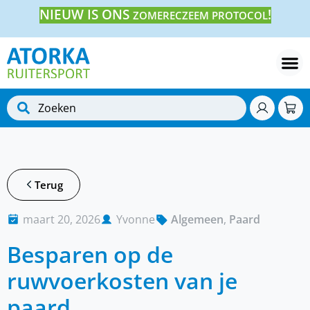
NIEUW IS ONS
!
ZOMERECZEEM PROTOCOL
Terug
maart 20, 2026
Yvonne
Algemeen
,
Paard
Besparen op de
ruwvoerkosten van je
paard