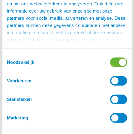
1 maart 2026
en om ons websiteverkeer te analyseren. Ook delen we
Rugbrace
informatie over uw gebruik van onze site met onze
partners voor social media, adverteren en analyse. Deze
12 februari 2026
partners kunnen deze gegevens combineren met andere
informatie die u aan ze heeft verstrekt of die ze hebben
verzameld op basis van uw gebruik van hun services.
Toestemmingsselectie
Noodzakelijk
Voorkeuren
Statistieken
Waarom kies je
Hoe reinig je
voor een HayPlay
Stierna kleding en
Bag
jassen
Marketing
9 februari 2026
29 januari 2026