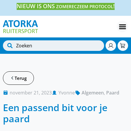
NIEUW IS ONS
!
ZOMERECZEEM PROTOCOL
Terug
november 21, 2023
Yvonne
Algemeen
,
Paard
Een passend bit voor je
paard