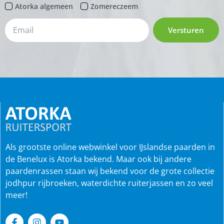
Atorka algemeen
Zomereczeem
Versturen
Als grootste online webwinkel voor IJslandse paarden in
de Benelux is Atorka bekend. Maar ook bij andere
paardenrassen staan wij bekend voor de grote collectie
jodhpur rijbroeken, waterdichte ruiterjassen en zo veel
meer!