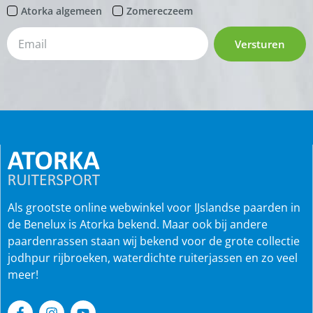
Atorka algemeen
Zomereczeem
Versturen
Als grootste online webwinkel voor IJslandse paarden in
de Benelux is Atorka bekend. Maar ook bij andere
paardenrassen staan wij bekend voor de grote collectie
jodhpur rijbroeken, waterdichte ruiterjassen en zo veel
meer!