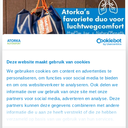
Deze website maakt gebruik van cookies
We gebruiken cookies om content en advertenties te
personaliseren, om functies voor social media te bieden
en om ons websiteverkeer te analyseren. Ook delen we
informatie over uw gebruik van onze site met onze
partners voor social media, adverteren en analyse. Deze
partners kunnen deze gegevens combineren met andere
informatie die u aan ze heeft verstrekt of die ze hebben
verzameld op basis van uw gebruik van hun services.