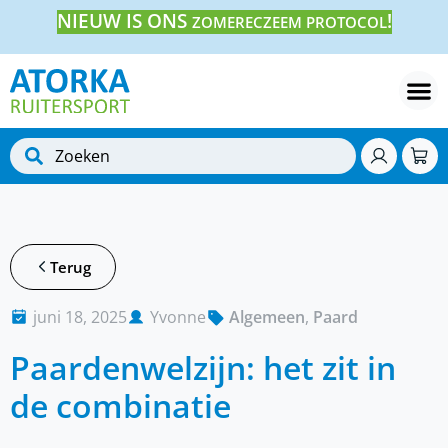
NIEUW IS ONS
!
ZOMERECZEEM PROTOCOL
Terug
juni 18, 2025
Yvonne
Algemeen
,
Paard
Paardenwelzijn: het zit in
de combinatie