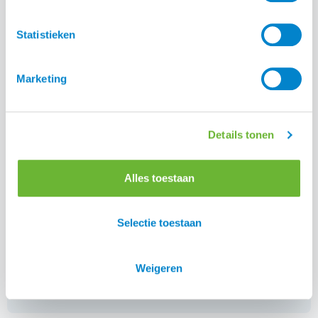
Statistieken
Marketing
Details tonen
Alles toestaan
Selectie toestaan
Platform Zomereczeem Paard
Weigeren
Lees alle blogs