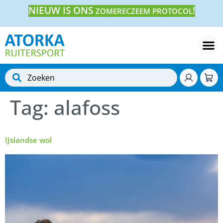
NIEUW IS ONS
!
ZOMERECZEEM PROTOCOL
Tag:
alafoss
IJslandse wol