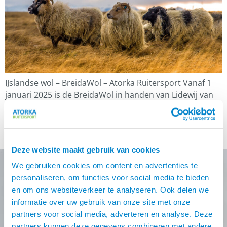
IJslandse wol – BreidaWol – Atorka Ruitersport Vanaf 1
januari 2025 is de BreidaWol in handen van Lidewij van
den Hondel. Je kan vanaf dat moment de wol bestellen
via www.breidawol.nl De naam BreidaWol Wij danken wij
de familie van Nunen voor het feit dat we de naam
BreidaWol mogen blijven voeren. Dit doen we […]
Deze website maakt gebruik van cookies
We gebruiken cookies om content en advertenties te
personaliseren, om functies voor social media te bieden
Nooit meer de beste Atorka
en om ons websiteverkeer te analyseren. Ook delen we
informatie over uw gebruik van onze site met onze
deals missen?
partners voor social media, adverteren en analyse. Deze
partners kunnen deze gegevens combineren met andere