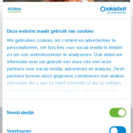
Deze website maakt gebruik van cookies
We gebruiken cookies om content en advertenties te
personaliseren, om functies voor social media te bieden
en om ons websiteverkeer te analyseren. Ook delen we
informatie over uw gebruik van onze site met onze
Zie jij ook door de bitten het bos niet meer? Er zijn
partners voor social media, adverteren en analyse. Deze
vandaag de dag zoveel bitten op de markt, dat wij ons
partners kunnen deze gegevens combineren met andere
serieus afvragen: Waarom? De diverse instructeurs waar
informatie die u aan ze heeft verstrekt of die ze hebben
ik in mijn leven les van heb gehad, waren het eigenlijk
verzameld op basis van uw gebruik van hun services.
allemaal unaniem met elkaar eens: leer nou maar eerst
eens met een gewoon bit rijden… […]
Toestemmingsselectie
Noodzakelijk
Voorkeuren