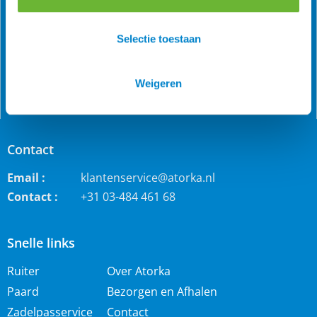
de Benelux is Atorka bekend. Maar ook bij andere
paardenrassen staan wij bekend voor de grote collectie
Selectie toestaan
jodhpur rijbroeken, waterdichte ruiterjassen en zo veel
meer!
Weigeren
Contact
Email :
klantenservice@atorka.nl
Contact :
+31 03-484 461 68
Snelle links
Ruiter
Over Atorka
Paard
Bezorgen en Afhalen
Zadelpasservice
Contact