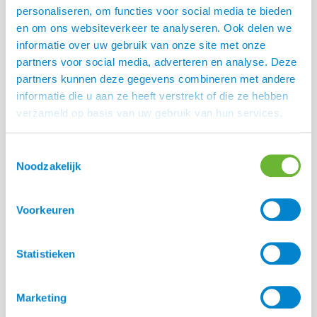
Lees alle blogs
personaliseren, om functies voor social media te bieden
en om ons websiteverkeer te analyseren. Ook delen we
informatie over uw gebruik van onze site met onze
partners voor social media, adverteren en analyse. Deze
partners kunnen deze gegevens combineren met andere
informatie die u aan ze heeft verstrekt of die ze hebben
verzameld op basis van uw gebruik van hun services.
Toestemmingsselectie
Noodzakelijk
Voorkeuren
Statistieken
Hoe bereid je een paard voor op het
Marketing
eczeemseizoen