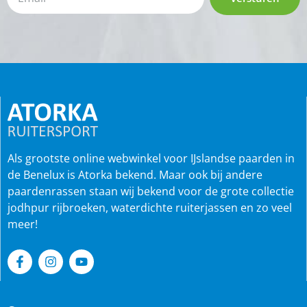
Als grootste online webwinkel voor IJslandse paarden in
de Benelux is Atorka bekend. Maar ook bij andere
paardenrassen staan wij bekend voor de grote collectie
jodhpur rijbroeken, waterdichte ruiterjassen en zo veel
meer!