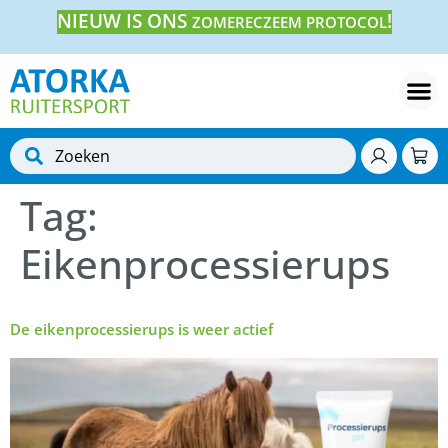
NIEUW IS ONS
!
ZOMERECZEEM PROTOCOL
Tag:
Eikenprocessierups
De eikenprocessierups is weer actief