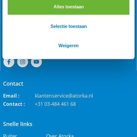
Alles toestaan
Als grootste online webwinkel voor IJslandse paarden in
de Benelux is Atorka bekend. Maar ook bij andere
Selectie toestaan
paardenrassen staan wij bekend voor de grote collectie
jodhpur rijbroeken, waterdichte ruiterjassen en zo veel
meer!
Weigeren
Contact
Email :
klantenservice@atorka.nl
Contact :
+31 03-484 461 68
Snelle links
Ruiter
Over Atorka