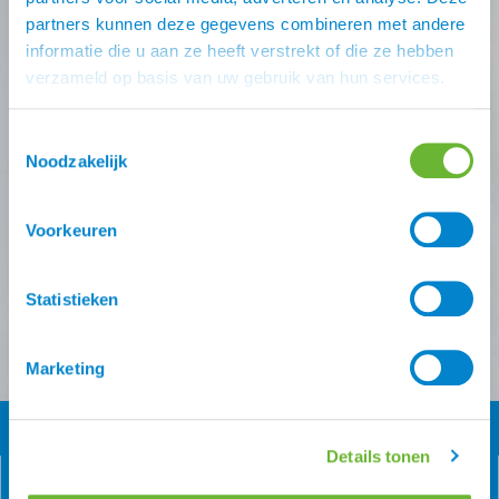
deals missen?
partners kunnen deze gegevens combineren met andere
informatie die u aan ze heeft verstrekt of die ze hebben
Schrijf je in voor één (of meer) van onze nieuwsbrieven!
verzameld op basis van uw gebruik van hun services.
Zodra je inschrijving bevestigt is krijg je
10% korting
op
je eerste online bestelling van ons.
Toestemmingsselectie
Noodzakelijk
Ontvang onze nieuwsbrief
Voorkeuren
Atorka algemeen
Zomereczeem
Versturen
Statistieken
Marketing
Details tonen