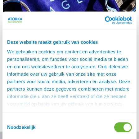
Deze website maakt gebruik van cookies
We gebruiken cookies om content en advertenties te
personaliseren, om functies voor social media te bieden
en om ons websiteverkeer te analyseren. Ook delen we
informatie over uw gebruik van onze site met onze
partners voor social media, adverteren en analyse. Deze
Het IJslandse bit Het IJslandse bit, wij krijgen in de shop
partners kunnen deze gegevens combineren met andere
met enige regelmaat vragen over het IJslandse bit. Nike
informatie die u aan ze heeft verstrekt of die ze hebben
Ruhulessin ging met deze vragen aan de slag.
verzameld op basis van uw gebruik van hun services.
Informeerde bij diverse trainers, zocht informatie bij de
leveranciers en schreef uiteindelijk deze blog. Want
enige uitleg rondom dit bijzondere bit is wellicht handig.
Toestemmingsselectie
Het IJslandse bit […]
Noodzakelijk