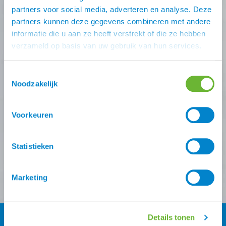
Nooit meer de beste Atorka
partners voor social media, adverteren en analyse. Deze
partners kunnen deze gegevens combineren met andere
deals missen?
informatie die u aan ze heeft verstrekt of die ze hebben
verzameld op basis van uw gebruik van hun services.
Schrijf je in voor één (of meer) van onze nieuwsbrieven!
Zodra je inschrijving bevestigt is krijg je
10% korting
op
Toestemmingsselectie
je eerste online bestelling van ons.
Noodzakelijk
Ontvang onze nieuwsbrief
Voorkeuren
Atorka algemeen
Zomereczeem
Statistieken
Versturen
Marketing
Details tonen