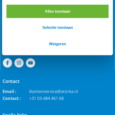
Alles toestaan
Als grootste online webwinkel voor IJslandse paarden in
Selectie toestaan
de Benelux is Atorka bekend. Maar ook bij andere
paardenrassen staan wij bekend voor de grote collectie
jodhpur rijbroeken, waterdichte ruiterjassen en zo veel
Weigeren
meer!
Contact
Email :
klantenservice@atorka.nl
Contact :
+31 03-484 461 68