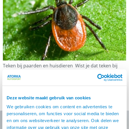
Teken bij paarden en huisdieren Wist je dat teken bij
paarden en huisdieren voor problemen kunnen zorgen?
De tekenbeet zelf kan vaak weinig kwaad. Er kunnen wel
problemen ontstaan wanneer er ziekten worden
overgebracht door de teek. Onze vriend Fákur is jaren
Deze website maakt gebruik van cookies
geleden door een teek gebeten. Was is ons paard ziek
geweest, maar door de […]
We gebruiken cookies om content en advertenties te
personaliseren, om functies voor social media te bieden
en om ons websiteverkeer te analyseren. Ook delen we
informatie over uw gebruik van onze site met onze