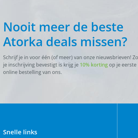
Nooit meer de beste
Atorka deals missen?
Schrijf je in voor één (of meer) van onze nieuwsbrieven! Z
je inschrijving bevestigt is krijg je
10% korting
op je eerste
online bestelling van ons.
Snelle links