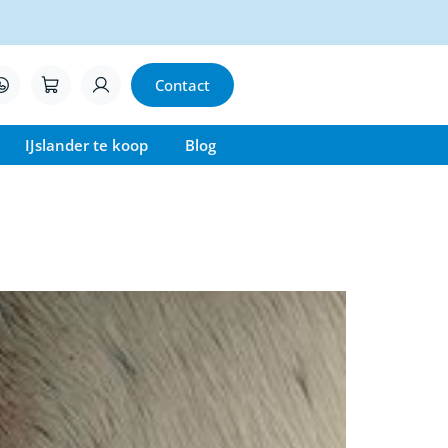
Contact
IJslander te koop
Blog