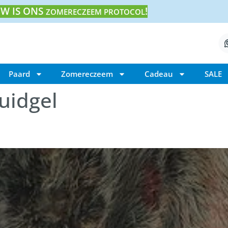
W IS ONS
!
ZOMERECZEEM PROTOCOL
Paard
Zomereczeem
Cadeau
SALE
uidgel