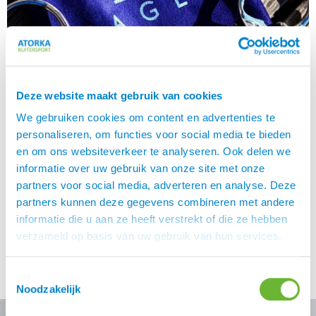
Deze website maakt gebruik van cookies
We gebruiken cookies om content en advertenties te
personaliseren, om functies voor social media te bieden
en om ons websiteverkeer te analyseren. Ook delen we
informatie over uw gebruik van onze site met onze
partners voor social media, adverteren en analyse. Deze
Het IJslandse bit Het IJslandse bit, wij krijgen in de shop
partners kunnen deze gegevens combineren met andere
met enige regelmaat vragen over het IJslandse bit. Nike
informatie die u aan ze heeft verstrekt of die ze hebben
Ruhulessin ging met deze vragen aan de slag.
verzameld op basis van uw gebruik van hun services.
Informeerde bij diverse trainers, zocht informatie bij de
leveranciers en schreef uiteindelijk deze blog. Want
enige uitleg rondom dit bijzondere bit is wellicht handig.
Toestemmingsselectie
Het IJslandse bit […]
Noodzakelijk